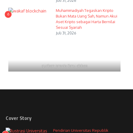
Juli 31, 2026
Muhammadiyah Tegaskan Kripto
6
Bukan Mata Uang Sah, Namun Akui
Aset Kripto sebagai Harta Bernilai
Sesuai Syariah
Juli 31, 2026
qurban prozis ibnu abbas
Cover Story
Pendirian Universitas Republik