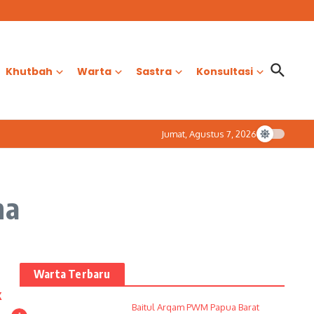
Khutbah
Warta
Sastra
Konsultasi
Jumat, Agustus 7, 2026
na
Warta Terbaru
k
Baitul Arqam PWM Papua Barat