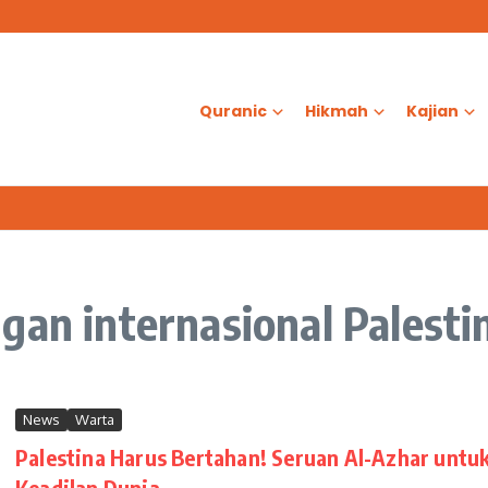
as?
d Al-Aqsa
ologis dalam Ketenangan Jiwa
Quranic
Hikmah
Kajian
gan internasional Palesti
News
Warta
Palestina Harus Bertahan! Seruan Al-Azhar untu
Keadilan Dunia