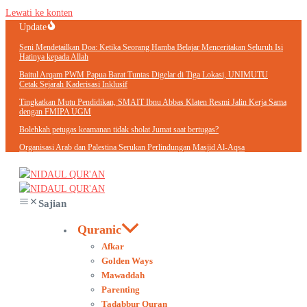
Lewati ke konten
Update
Seni Mendetailkan Doa: Ketika Seorang Hamba Belajar Menceritakan Seluruh Isi
Hatinya kepada Allah
Baitul Arqam PWM Papua Barat Tuntas Digelar di Tiga Lokasi, UNIMUTU
Cetak Sejarah Kaderisasi Inklusif
Tingkatkan Mutu Pendidikan, SMAIT Ibnu Abbas Klaten Resmi Jalin Kerja Sama
dengan FMIPA UGM
Bolehkah petugas keamanan tidak sholat Jumat saat bertugas?
Organisasi Arab dan Palestina Serukan Perlindungan Masjid Al-Aqsa
Sajian
Quranic
Afkar
Golden Ways
Mawaddah
Parenting
Tadabbur Quran