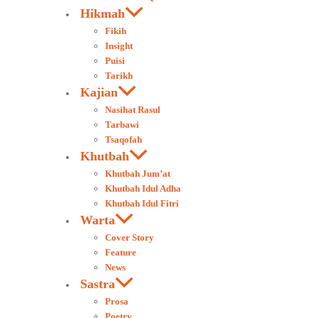
Hikmah
Fikih
Insight
Puisi
Tarikh
Kajian
Nasihat Rasul
Tarbawi
Tsaqofah
Khutbah
Khutbah Jum’at
Khutbah Idul Adha
Khutbah Idul Fitri
Warta
Cover Story
Feature
News
Sastra
Prosa
Poetry