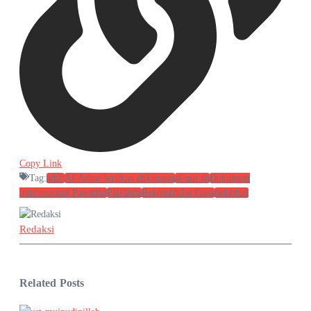
Copy Link
Tag:
adab
Al-Azhar serukan dukungan
al-qur'an
Dukungan
internasional Palestina
Palestina
Rekonstruksi Gaza
tadabbur
Redaksi
Related Posts