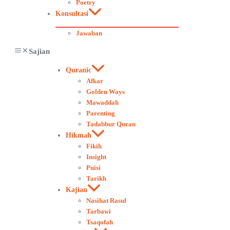
Poetry
Konsultasi
Jawaban
Sajian
Quranic
Afkar
Golden Ways
Mawaddah
Parenting
Tadabbur Quran
Hikmah
Fikih
Insight
Puisi
Tarikh
Kajian
Nasihat Rasul
Tarbawi
Tsaqofah