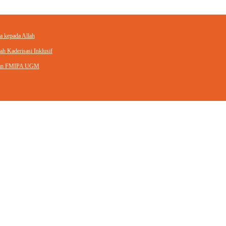
a kepada Allah
h Kaderisasi Inklusif
engan FMIPA UGM