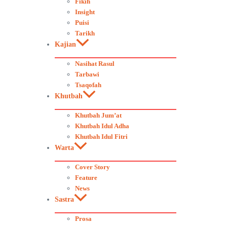
Fikih
Insight
Puisi
Tarikh
Kajian
Nasihat Rasul
Tarbawi
Tsaqofah
Khutbah
Khutbah Jum’at
Khutbah Idul Adha
Khutbah Idul Fitri
Warta
Cover Story
Feature
News
Sastra
Prosa