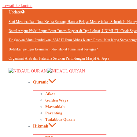
Lewati ke konten
Update
Seni Mendetailkan Doa: Ketika Seorang Hamba Belajar Menceritakan Seluruh Isi Hatiny
Baitul Arqam PWM Papua Barat Tuntas Digelar di Tiga Lokasi, UNIMUTU Cetak Sejara
Tingkatkan Mutu Pendidikan, SMAIT Ibnu Abbas Klaten Resmi Jalin Kerja Sama d
Bolehkah petugas keamanan tidak sholat Jumat saat bertugas?
Organisasi Arab dan Palestina Serukan Perlindungan Masjid Al-Aqsa
Quranic
Afkar
Golden Ways
Mawaddah
Parenting
Tadabbur Quran
Hikmah