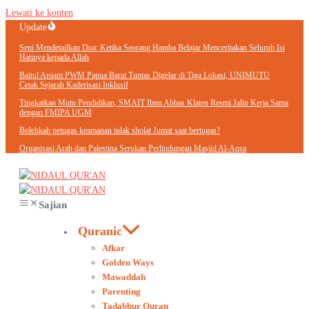
Lewati ke konten
Update
Seni Mendetailkan Doa: Ketika Seorang Hamba Belajar Menceritakan Seluruh Isi
Hatinya kepada Allah
Baitul Arqam PWM Papua Barat Tuntas Digelar di Tiga Lokasi, UNIMUTU
Cetak Sejarah Kaderisasi Inklusif
Tingkatkan Mutu Pendidikan, SMAIT Ibnu Abbas Klaten Resmi Jalin Kerja Sama
dengan FMIPA UGM
Bolehkah petugas keamanan tidak sholat Jumat saat bertugas?
Organisasi Arab dan Palestina Serukan Perlindungan Masjid Al-Aqsa
Sajian
Quranic
Afkar
Golden Ways
Mawaddah
Parenting
Tadabbur Quran