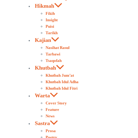
Hikmah
Fikih
Insight
Puisi
Tarikh
Kajian
Nasihat Rasul
Tarbawi
Tsaqofah
Khutbah
Khutbah Jum’at
Khutbah Idul Adha
Khutbah Idul Fitri
Warta
Cover Story
Feature
News
Sastra
Prosa
Poetry