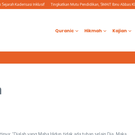
arah Kaderisasi Inklusif
Tingkatkan Mutu Pendidikan, SMAIT Ibnu Abbas Kla
Quranic
Hikmah
Kajian
h