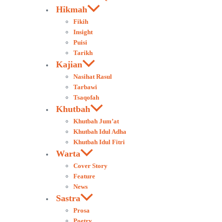
Hikmah
Fikih
Insight
Puisi
Tarikh
Kajian
Nasihat Rasul
Tarbawi
Tsaqofah
Khutbah
Khutbah Jum’at
Khutbah Idul Adha
Khutbah Idul Fitri
Warta
Cover Story
Feature
News
Sastra
Prosa
Poetry