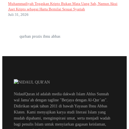
Muhammadiyah Tegaskan Kripto Bukan Mata Uang Sah, Namun Akui
Aset Kripto sebagai Harta Bernilai Sesuai Syariah
Juli 31, 2026
qurban prozis ibnu abbas
NidaulQuran.id adalah media dakwah Islam Ahlus Sunnah
wal Jama’ah dengan tagline "Berjaya dengan Al-Qur’an".
Didirikan sejak tahun 2011 di bawah Yayasan Ibnu Abbas
Klaten. Kami menyajikan karya studi literasi Islam yang
mudah dipahami, menginspirasi umat, serta menjadi wadah
bagi penulis Islam untuk menyiarkan gagasan keislaman,