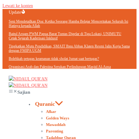
Lewati ke konten
Update
Seni Mendetailkan Doa: Ketika Seorang Hamba Belajar Menceritakan Seluruh Isi
Hatinya kepada Allah
Baitul Arqam PWM Papua Barat Tuntas Digelar di Tiga Lokasi, UNIMUTU
Cetak Sejarah Kaderisasi Inklusif
Tingkatkan Mutu Pendidikan, SMAIT Ibnu Abbas Klaten Resmi Jalin Kerja Sama
dengan FMIPA UGM
Bolehkah petugas keamanan tidak sholat Jumat saat bertugas?
Organisasi Arab dan Palestina Serukan Perlindungan Masjid Al-Aqsa
Sajian
Quranic
Afkar
Golden Ways
Mawaddah
Parenting
Tadabbur Quran