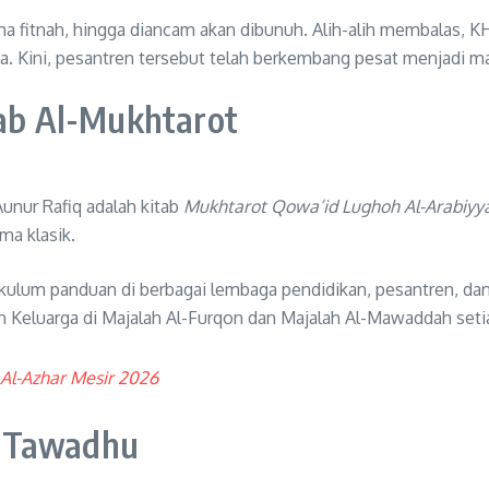
rima fitnah, hingga diancam akan dibunuh. Alih-alih membalas,
a. Kini, pesantren tersebut telah berkembang pesat menjadi ma
tab Al-Mukhtarot
Aunur Rafiq adalah kitab
Mukhtarot Qowa’id Lughoh Al-Arabiyy
ma klasik.
kulum panduan di berbagai lembaga pendidikan, pesantren, dan ma
an Keluarga di Majalah Al-Furqon dan Majalah Al-Mawaddah seti
Al-Azhar Mesir 2026
n Tawadhu