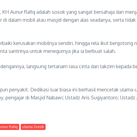
t, KH Aunur Rafiq adalah sosok yang sangat bersahaja dan men
ur di dalam mobil atau masjid dengan alas seadanya, serta tida
rbaiki kerusakan mobilnya sendiri, hingga rela ikut bergoton
inta santrinya untuk menegurnya jika ia berbuat salah.
 dengannya, langsung tertanam rasa cinta dan takzim kepada be
 penyakit. Dedikasi luar biasa ini berhasil mencetak ulama-ul
y, pengajar di Masjid Nabawi; Ustadz Aris Sugiyantoro; Ustadz
Aunur Rafiq
ulama Gresik