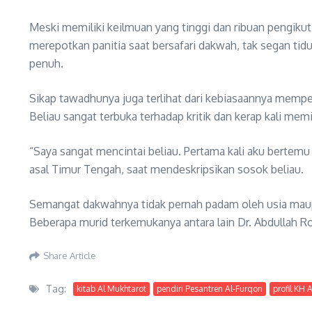
Meski memiliki keilmuan yang tinggi dan ribuan pengiku
merepotkan panitia saat bersafari dakwah, tak segan tid
penuh.
Sikap tawadhunya juga terlihat dari kebiasaannya mempe
Beliau sangat terbuka terhadap kritik dan kerap kali mem
“Saya sangat mencintai beliau. Pertama kali aku bertemu
asal Timur Tengah, saat mendeskripsikan sosok beliau.
Semangat dakwahnya tidak pernah padam oleh usia maupun
Beberapa murid terkemukanya antara lain Dr. Abdullah Ro
Share Article
Tag:
kitab Al Mukhtarot
pendiri Pesantren Al-Furqon
profil KH 