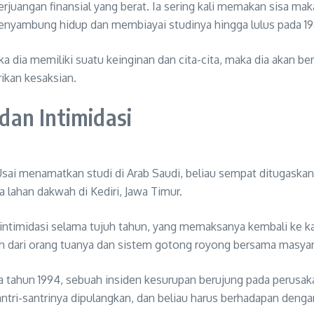
rjuangan finansial yang berat. Ia sering kali memakan sisa maka
enyambung hidup dan membiayai studinya hingga lulus pada 19
 dia memiliki suatu keinginan dan cita-cita, maka dia akan be
ikan kesaksian.
an Intimidasi
 Usai menamatkan studi di Arab Saudi, beliau sempat ditugaska
 lahan dakwah di Kediri, Jawa Timur.
ai intimidasi selama tujuh tahun, yang memaksanya kembali ke 
h dari orang tuanya dan sistem gotong royong bersama masyar
ada tahun 1994, sebuah insiden kesurupan berujung pada peru
ntri-santrinya dipulangkan, dan beliau harus berhadapan denga