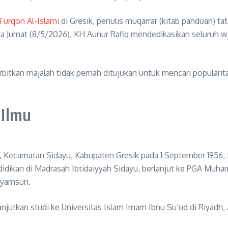
Furqon Al-Islami
di Gresik, penulis muqarrar (kitab panduan) tat
a Jumat (8/5/2026), KH Aunur Rafiq mendedikasikan seluruh wa
itkan majalah tidak pernah ditujukan untuk mencari popular
 Ilmu
, Kecamatan Sidayu, Kabupaten Gresik pada 1 September 1956, K
ndidikan di Madrasah Ibtidaiyyah Sidayu, berlanjut ke PGA M
yamsuri.
lanjutkan studi ke Universitas Islam Imam Ibnu Su’ud di Riyadh