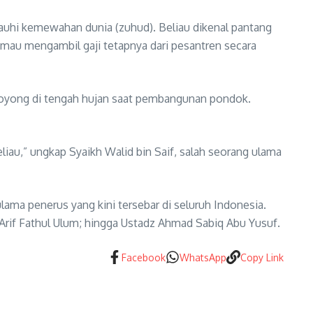
jauhi kemewahan dunia (zuhud). Beliau dikenal pantang
k mau mengambil gaji tetapnya dari pesantren secara
g royong di tengah hujan saat pembangunan pondok.
liau,” ungkap Syaikh Walid bin Saif, salah seorang ulama
ama penerus yang kini tersebar di seluruh Indonesia.
 Arif Fathul Ulum; hingga Ustadz Ahmad Sabiq Abu Yusuf.
Facebook
WhatsApp
Copy Link