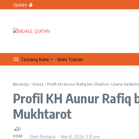
Bolehkah petugas keamanan tidak sholat Jumat saat bertug
Lewati ke konten
Update
Organisasi Arab dan Palestina Serukan Perlindungan Masji
Qur’anic Healing: Waqaf dan Ibtida’ Menjadi Dimensi Psik
Tentang Kami
Kirim Tulisan
Beranda
/
Warta
/
Profil KH Aunur Rafiq bin Ghufron: Ulama Sederha
Profil KH Aunur Rafiq 
Mukhtarot
Oleh
Redaksi
Mei 8, 2026
3:31 pm