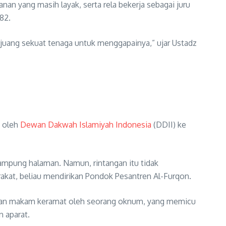
nan yang masih layak, serta rela bekerja sebagai juru
82.
rjuang sekuat tenaga untuk menggapainya,” ujar Ustadz
n oleh
Dewan Dakwah Islamiyah Indonesia
(DDII) ke
kampung halaman. Namun, rintangan itu tidak
akat, beliau mendirikan Pondok Pesantren Al-Furqon.
sakan makam keramat oleh seorang oknum, yang memicu
n aparat.