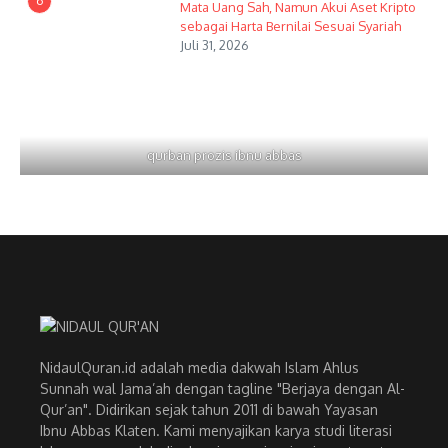
6
Mata Uang Sah, Namun Akui Aset Kripto
sebagai Harta Bernilai Sesuai Syariah
Juli 31, 2026
qurban prozis ibnu abbas
NidaulQuran.id adalah media dakwah Islam Ahlus
Sunnah wal Jama’ah dengan tagline "Berjaya dengan Al-
Qur’an". Didirikan sejak tahun 2011 di bawah Yayasan
Ibnu Abbas Klaten. Kami menyajikan karya studi literasi