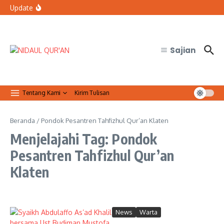
Lewati ke konten
bertugas?
Update
Organisasi Arab dan Palestina Serukan Perlindungan
Masjid Al-Aqsa
Qur’anic Healing: Waqaf dan Ibtida’ Menjadi Dimensi
Psikologis dalam Ketenangan Jiwa
Sajian
Tentang Kami
Kirim Tulisan
Beranda
/
Pondok Pesantren Tahfizhul Qur’an Klaten
Menjelajahi Tag: Pondok
Pesantren Tahfizhul Qur’an
Klaten
News
Warta