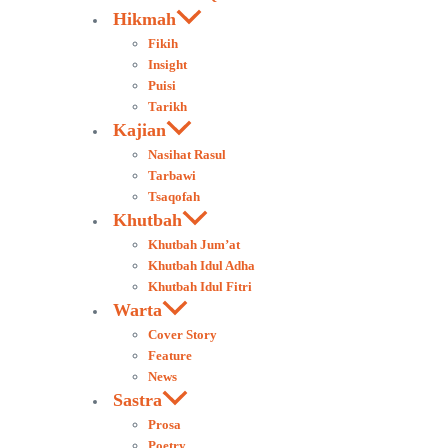
Hikmah
Fikih
Insight
Puisi
Tarikh
Kajian
Nasihat Rasul
Tarbawi
Tsaqofah
Khutbah
Khutbah Jum’at
Khutbah Idul Adha
Khutbah Idul Fitri
Warta
Cover Story
Feature
News
Sastra
Prosa
Poetry