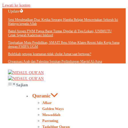
Lewati ke konten
Update
Seni Mendetailkan Doa: Ketika Seorang Hamba Belajar Menceritakan Seluruh Isi
Hatinya kepada Allah
Baitul Arqam PWM Papua Barat Tuntas Digelar di Tiga Lokasi, UNIMUTU
Cetak Sejarah Kaderisasi Inklusif
Tingkatkan Mutu Pendidikan, SMAIT Ibnu Abbas Klaten Resmi Jalin Kerja Sama
dengan FMIPA UGM
Bolehkah petugas keamanan tidak sholat Jumat saat bertugas?
Organisasi Arab dan Palestina Serukan Perlindungan Masjid Al-Aqsa
Sajian
Quranic
Afkar
Golden Ways
Mawaddah
Parenting
Tadabbur Quran