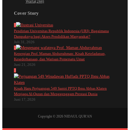
Warta
(244)
Cover Story
1
Pendirian Universitas Republik Indonesia (URI): Bagaimana
Dampaknya bagi Akses Pendidikan Masyarakat?
Juli 31, 2026
2
Kepergian Prof. Maman Abdurrahman: Kisah Keteladanan,
Kesederhanaan, dan Warisan Pemersatu Umat
Juni 21, 2026
3
Kisah Haru Perjuangan 549 Santri PPTQ Ibnu Abbas Klaten
Menjaga Al-Quran dan Menggenggam Prestasi Dunia
Juni 17, 2026
Copyright © 2026 NIDAUL QUR'AN