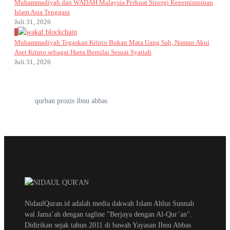
Muhammadiyah dan WADAH Malaysia Perkuat Sinergi Kepemimpinan
Islam Asia Tenggara
Juli 31, 2026
6
Muhammadiyah Tegaskan Kripto Bukan Mata Uang Sah, Namun Akui
Aset Kripto sebagai Harta Bernilai Sesuai Syariah
Juli 31, 2026
qurban prozis ibnu abbas
NidaulQuran.id adalah media dakwah Islam Ahlus Sunnah
wal Jama’ah dengan tagline "Berjaya dengan Al-Qur’an".
Didirikan sejak tahun 2011 di bawah Yayasan Ibnu Abbas