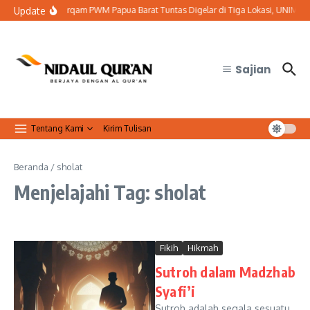
Lewati ke konten
Update
Baitul Arqam PWM Papua Barat Tuntas Digelar di Tiga Lokasi, UNIMUTU C
Sajian
Tentang Kami
Kirim Tulisan
Beranda
/
sholat
Menjelajahi Tag: sholat
Fikih
Hikmah
Sutroh dalam Madzhab
Syafi’i
Sutroh adalah segala sesuatu