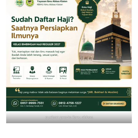
qurban prozis ibnu abbas