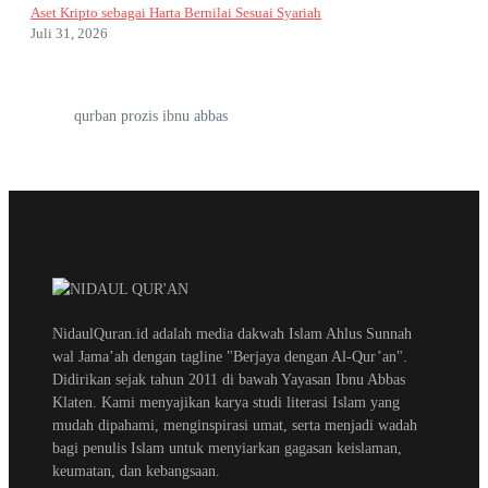
Aset Kripto sebagai Harta Bernilai Sesuai Syariah
Juli 31, 2026
qurban prozis ibnu abbas
NidaulQuran.id adalah media dakwah Islam Ahlus Sunnah
wal Jama’ah dengan tagline "Berjaya dengan Al-Qur’an".
Didirikan sejak tahun 2011 di bawah Yayasan Ibnu Abbas
Klaten. Kami menyajikan karya studi literasi Islam yang
mudah dipahami, menginspirasi umat, serta menjadi wadah
bagi penulis Islam untuk menyiarkan gagasan keislaman,
keumatan, dan kebangsaan.