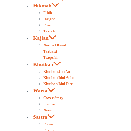
Hikmah
Fikih
Insight
Puisi
Tarikh
Kajian
Nasihat Rasul
Tarbawi
Tsaqofah
Khutbah
Khutbah Jum’at
Khutbah Idul Adha
Khutbah Idul Fitri
Warta
Cover Story
Feature
News
Sastra
Prosa
Poetry