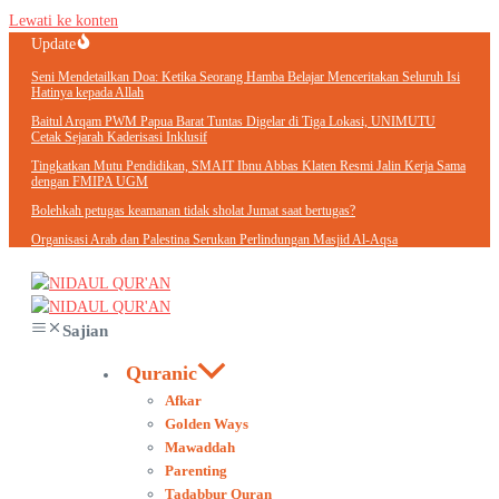
Lewati ke konten
Update
Seni Mendetailkan Doa: Ketika Seorang Hamba Belajar Menceritakan Seluruh Isi
Hatinya kepada Allah
Baitul Arqam PWM Papua Barat Tuntas Digelar di Tiga Lokasi, UNIMUTU
Cetak Sejarah Kaderisasi Inklusif
Tingkatkan Mutu Pendidikan, SMAIT Ibnu Abbas Klaten Resmi Jalin Kerja Sama
dengan FMIPA UGM
Bolehkah petugas keamanan tidak sholat Jumat saat bertugas?
Organisasi Arab dan Palestina Serukan Perlindungan Masjid Al-Aqsa
Sajian
Quranic
Afkar
Golden Ways
Mawaddah
Parenting
Tadabbur Quran