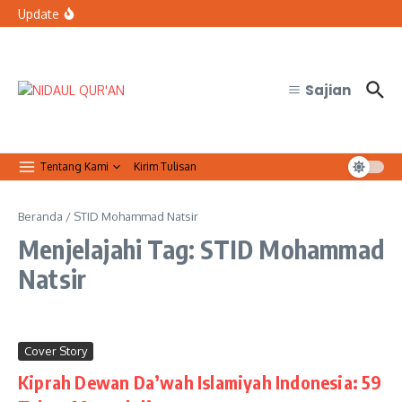
Lewati ke konten
Resmi Jalin Kerja Sama dengan FMIPA UGM
Update
Bolehkah petugas keamanan tidak sholat Jumat saat
bertugas?
Organisasi Arab dan Palestina Serukan Perlindungan
Masjid Al-Aqsa
Sajian
Tentang Kami
Kirim Tulisan
Beranda
/
STID Mohammad Natsir
Menjelajahi Tag: STID Mohammad
Natsir
Cover Story
Kiprah Dewan Da’wah Islamiyah Indonesia: 59