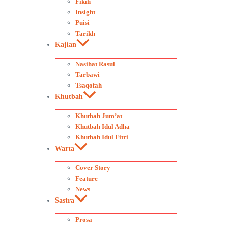
Fikih
Insight
Puisi
Tarikh
Kajian
Nasihat Rasul
Tarbawi
Tsaqofah
Khutbah
Khutbah Jum’at
Khutbah Idul Adha
Khutbah Idul Fitri
Warta
Cover Story
Feature
News
Sastra
Prosa