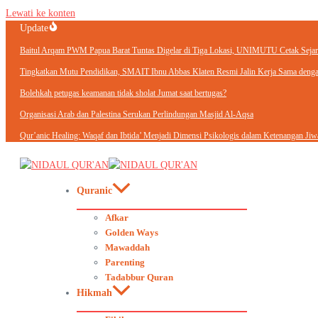
Lewati ke konten
Update
Baitul Arqam PWM Papua Barat Tuntas Digelar di Tiga Lokasi, UNIMUTU Cetak Sejara
Tingkatkan Mutu Pendidikan, SMAIT Ibnu Abbas Klaten Resmi Jalin Kerja Sama d
Bolehkah petugas keamanan tidak sholat Jumat saat bertugas?
Organisasi Arab dan Palestina Serukan Perlindungan Masjid Al-Aqsa
Qur’anic Healing: Waqaf dan Ibtida’ Menjadi Dimensi Psikologis dalam Ketenangan Jiw
Quranic
Afkar
Golden Ways
Mawaddah
Parenting
Tadabbur Quran
Hikmah