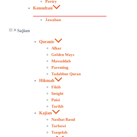
Poetry
Konsultasi
Jawaban
Sajian
Quranic
Afkar
Golden Ways
Mawaddah
Parenting
Tadabbur Quran
Hikmah
Fikih
Insight
Puisi
Tarikh
Kajian
Nasihat Rasul
Tarbawi
Tsaqofah