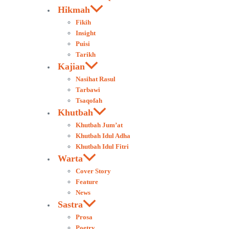
Hikmah
Fikih
Insight
Puisi
Tarikh
Kajian
Nasihat Rasul
Tarbawi
Tsaqofah
Khutbah
Khutbah Jum’at
Khutbah Idul Adha
Khutbah Idul Fitri
Warta
Cover Story
Feature
News
Sastra
Prosa
Poetry