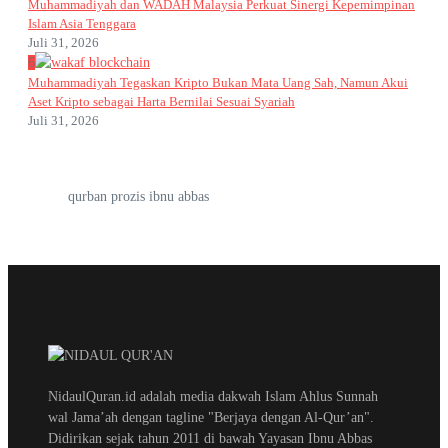
Muhammadiyah dan WADAH Malaysia Perkuat Sinergi Kepemimpinan
Islam Asia Tenggara
Juli 31, 2026
6
Muhammadiyah Tegaskan Kripto Bukan Mata Uang Sah, Namun Akui
Aset Kripto sebagai Harta Bernilai Sesuai Syariah
Juli 31, 2026
qurban prozis ibnu abbas
NidaulQuran.id adalah media dakwah Islam Ahlus Sunnah
wal Jama’ah dengan tagline "Berjaya dengan Al-Qur’an".
Didirikan sejak tahun 2011 di bawah Yayasan Ibnu Abbas