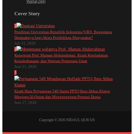
Warta
(244)
Cover Story
1
Pendirian Universitas Republik Indonesia (URI): Bagaimana
Dampaknya bagi Akses Pendidikan Masyarakat?
Juli 31, 2026
2
Kepergian Prof. Maman Abdurrahman: Kisah Keteladanan,
Kesederhanaan, dan Warisan Pemersatu Umat
Juni 21, 2026
3
Kisah Haru Perjuangan 549 Santri PPTQ Ibnu Abbas Klaten
Menjaga Al-Quran dan Menggenggam Prestasi Dunia
Juni 17, 2026
Copyright © 2026 NIDAUL QUR'AN