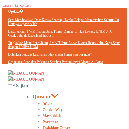
Lewati ke konten
Update
Seni Mendetailkan Doa: Ketika Seorang Hamba Belajar Menceritakan Seluruh Isi
Hatinya kepada Allah
Baitul Arqam PWM Papua Barat Tuntas Digelar di Tiga Lokasi, UNIMUTU
Cetak Sejarah Kaderisasi Inklusif
Tingkatkan Mutu Pendidikan, SMAIT Ibnu Abbas Klaten Resmi Jalin Kerja Sama
dengan FMIPA UGM
Bolehkah petugas keamanan tidak sholat Jumat saat bertugas?
Organisasi Arab dan Palestina Serukan Perlindungan Masjid Al-Aqsa
Sajian
Quranic
Afkar
Golden Ways
Mawaddah
Parenting
Tadabbur Quran