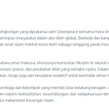
 lingkungan yang diprakarsai oleh Greenpeace bersama mitra li
rtisipasi masyarakat dalam aksi iklim global. Berbeda dari ka
ak umat Islam melihat krisis iklim sebagai tanggung jawab mor
bahwa umat manusia, khususnya komunitas Muslim di seluruh d
stasi, polusi, dan perubahan iklim yang semakin nyata. Dalam k
kan, tetapi juga dari kesadaran kolektif untuk bertindak sehari
i 40 lembaga dan kelompok yang memiliki latar belakang beragam
am seperti
kekhalifahan
,
keseimbangan
, dan
kebijaksanaan
den
alui mekanisme keuangan Islam.