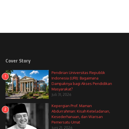
Cover Story
Pendirian Universitas Republik
1
Indonesia (URI): Bagaimana
Dampaknya bagi Akses Pendidikan
Masyarakat?
Juli 31, 2026
Kepergian Prof. Maman
2
Abdurrahman: Kisah Keteladanan,
Kesederhanaan, dan Warisan
Pemersatu Umat
Juni 21, 2026