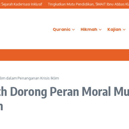
ah Kaderisasi Inklusif
Tingkatkan Mutu Pendidikan, SMAIT Ibnu Abbas Klate
Quranic
Hikmah
Kajian
lim dalam Penanganan Krisis Iklim
th Dorong Peran Moral M
m