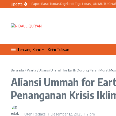
Lewati ke konten
Update
aitul Arqam PWM Papua Barat Tuntas Digelar di Tiga Lokasi, UNIMUTU Cetak Sejar
Tentang Kami
Kirim Tulisan
Beranda
/
Warta
/
Aliansi Ummah for Earth Dorong Peran Moral Mus
Aliansi Ummah for Ear
Penanganan Krisis Ikli
Oleh
Redaksi
Desember 12, 2025
1:12 pm