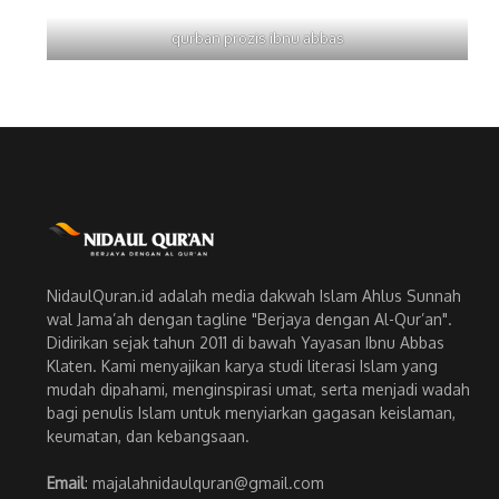
qurban prozis ibnu abbas
NidaulQuran.id adalah media dakwah Islam Ahlus Sunnah
wal Jama’ah dengan tagline "Berjaya dengan Al-Qur’an".
Didirikan sejak tahun 2011 di bawah Yayasan Ibnu Abbas
Klaten. Kami menyajikan karya studi literasi Islam yang
mudah dipahami, menginspirasi umat, serta menjadi wadah
bagi penulis Islam untuk menyiarkan gagasan keislaman,
keumatan, dan kebangsaan.
Email
: majalahnidaulquran@gmail.com