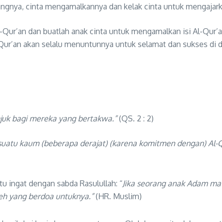
ngnya, cinta mengamalkannya dan kelak cinta untuk mengajark
i Al-Qur’an dan buatlah anak cinta untuk mengamalkan isi Al-Qu
 Qur’an akan selalu menuntunnya untuk selamat dan sukses di du
unjuk bagi mereka yang bertakwa
.
”
(QS. 2 : 2)
uatu kaum (beberapa derajat) (karena komitmen dengan) Al-Q
ntu ingat dengan sabda Rasulullah: “
Jika seorang anak Adam mat
leh yang berdoa untuknya.”
(HR. Muslim)