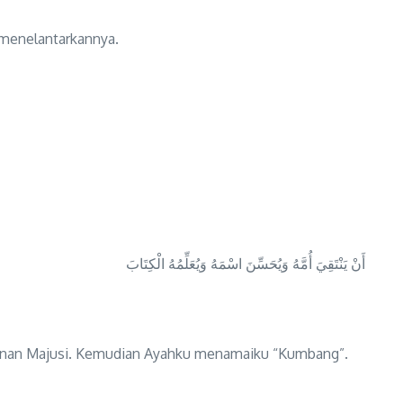
 menelantarkannya.
أَنْ يَنْتَقِيَ أُمَّهُ وَيُحَسِّنَ اسْمَهُ وَيُعَلِّمُهُ الْكِتَابَ
turunan Majusi. Kemudian Ayahku menamaiku “Kumbang”.