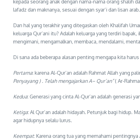
kepada seorang anak dengan nama-nama orang shalih dari
lafadz dan maknanya, sesuai dengan syar’i dan lisan arab.
Dan hal yang terakhir yang ditegaskan oleh Khalifah Umar
keluarga Qur’ani itu? Adalah keluarga yang terdiri bapak
mengimani, mengamalkan, membaca, mendalami, mentad
Di sana ada beberapa alasan penting mengapa kita harus 
Pertama
: karena Al-Qur’an adalah Rahmat Allah yang pal
Penyayang ) . Telah mengajarkan A
–
Qur’an”
( Ar-Rahma
Kedua
: Generasi yang cinta Al-Qur’an adalah generasi 
Ketiga
: Al Qur’an adalah hidayah. Petunjuk bagi hidup. Ma
agar hidupnya selalu lurus.
Keempat
: Karena orang tua yang memahami pentingnya A