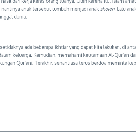
 hasil dari kerja keras orang tuanya. Oleh karena itu, Islam
a nantinya anak tersebut tumbuh menjadi anak
sholeh
. Lalu an
nggal dunia.
setidaknya ada beberapa ikhtiar yang dapat kita lakukan, di a
di dalam keluarga. Kemudian, memahami keutamaan Al-Qur’an d
ungan Qur’ani. Terakhir, senantiasa terus berdoa meminta kepa