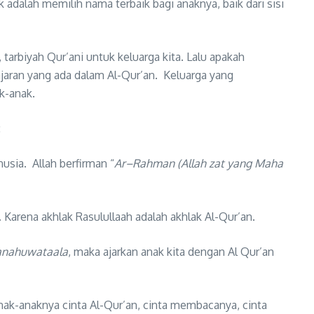
dalah memilih nama terbaik bagi anaknya, baik dari sisi
tarbiyah Qur’ani untuk keluarga kita. Lalu apakah
-ajaran yang ada dalam Al-Qur’an. Keluarga yang
k-anak.
:
usia. Allah berfirman “
Ar
–
R
a
hman (Allah zat yang Maha
. Karena akhlak Rasulullaah adalah akhlak Al-Qur’an.
anahuwataala
, maka ajarkan anak kita dengan Al Qur’an
ak-anaknya cinta Al-Qur’an, cinta membacanya, cinta