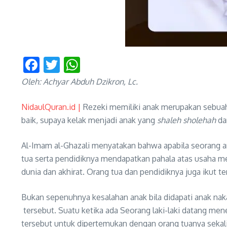
Facebook
Twitter
WhatsApp
Oleh: Achyar Abduh Dzikron, Lc.
NidaulQuran.id |
Rezeki memiliki anak merupakan sebuah k
baik, supaya kelak menjadi anak yang
shaleh sholehah
da
Al-Imam al-Ghazali menyatakan bahwa apabila seorang ana
tua serta pendidiknya mendapatkan pahala atas usaha men
dunia dan akhirat. Orang tua dan pendidiknya juga ikut t
Bukan sepenuhnya kesalahan anak bila didapati anak nak
tersebut. Suatu ketika ada Seorang laki-laki datang m
tersebut untuk dipertemukan dengan orang tuanya sekaligu