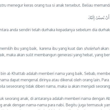
stru menegur keras orang tua si anak tersebut. Beliau memanda
أَنْ يُسِيْئَ إِلَيْكَ
ara anda sendiri telah durhaka kepadanya sebelum dia durh
memilih ibu yang baik, karena ibu yang kuat dan
sholehah
akan 
aik, maka akan sulit membangun generasi yang hebat, yang be
bin al-Khattab adalah memberi nama yang baik. Sebab, member
n nama dapat mengenal dirinya atau dikenal oleh orang lain. P
ila seseorang tidak diberi nama, maka ia akan menjadi seorang
uk seorang anak, di antaranya adalah memberi nama dengan Ab
g anak dengan nama-nama para nabi. Begitu juga termasuk yan