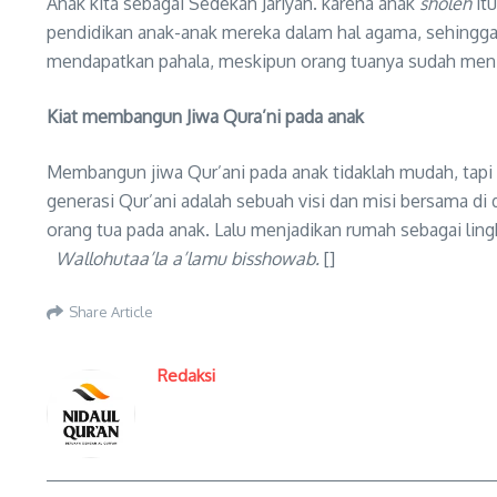
Anak kita sebagai Sedekah Jariyah. karena anak
sholeh
itu
pendidikan anak-anak mereka dalam hal agama, sehingg
mendapatkan pahala, meskipun orang tuanya sudah meni
Kiat membangun Jiwa Qura
’
ni pada anak
Membangun jiwa Qur’ani pada anak tidaklah mudah, tapi 
generasi Qur’ani adalah sebuah visi dan misi bersama 
orang tua pada anak. Lalu menjadikan rumah sebagai lingk
Wallohutaa’la a’lamu bisshowab.
[]
Share Article
Redaksi