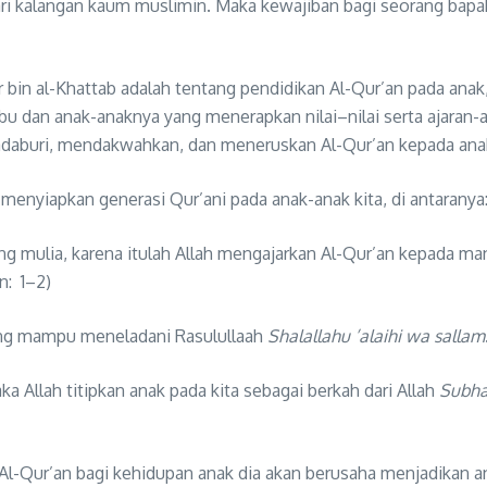
 kalangan kaum muslimin. Maka kewajiban bagi seorang bapak a
 bin al-Khattab adalah tentang pendidikan Al-Qur’an pada anak, 
, ibu dan anak-anaknya yang menerapkan nilai–nilai serta ajaran
aburi, mendakwahkan, dan meneruskan Al-Qur’an kepada ana
menyiapkan generasi Qur’ani pada anak-anak kita, di antaranya
ing mulia, karena itulah Allah mengajarkan Al-Qur’an kepada man
n: 1–2)
yang mampu meneladani Rasulullaah
Sh
a
lallahu
’alaihi
w
a
sal
l
am
ka Allah titipkan anak pada kita sebagai berkah dari Allah
Subh
l-Qur’an bagi kehidupan anak dia akan berusaha menjadikan an