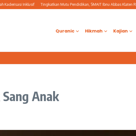
isasi Inklusif
Tingkatkan Mutu Pendidikan, SMAIT Ibnu Abbas Klaten Resmi 
Quranic
Hikmah
Kajian
k Sang Anak