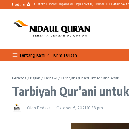
Lewati ke konten
Update
qam PWM Papua Barat Tuntas Digelar di Tiga Lokasi, UNIMUTU Cetak Sejarah Kader
Tentang Kami
Kirim Tulisan
Beranda
/
Kajian
/
Tarbawi
/
Tarbiyah Qur’ani untuk Sang Anak
Tarbiyah Qur’ani untu
Oleh
Redaksi
Oktober 6, 2021
10:38 pm