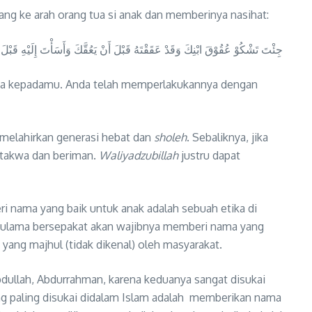
ng ke arah orang tua si anak dan memberinya nasihat:
جِئْتَ تَشْكُوْ عُقُوْقَ ابْنِكَ وَقَدْ عَقَقْتَهُ قَبْلَ أَنْ يَعُقَّكَ وَأَسَأْتَ إِلَيْهِ قَبْلَ 
aka kepadamu. Anda telah memperlakukannya dengan
melahirkan generasi hebat dan
sholeh
. Sebaliknya, jika
rtakwa dan beriman.
Waliyadzubillah
justru dapat
i nama yang baik untuk anak adalah sebuah etika di
ara ulama bersepakat akan wajibnya memberi nama yang
 yang majhul (tidak dikenal) oleh masyarakat.
dullah, Abdurrahman, karena keduanya sangat disukai
g paling disukai didalam Islam adalah memberikan nama