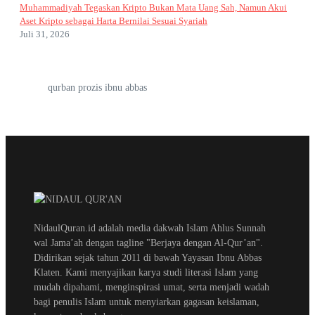
Muhammadiyah Tegaskan Kripto Bukan Mata Uang Sah, Namun Akui
Aset Kripto sebagai Harta Bernilai Sesuai Syariah
Juli 31, 2026
qurban prozis ibnu abbas
NidaulQuran.id adalah media dakwah Islam Ahlus Sunnah
wal Jama’ah dengan tagline "Berjaya dengan Al-Qur’an".
Didirikan sejak tahun 2011 di bawah Yayasan Ibnu Abbas
Klaten. Kami menyajikan karya studi literasi Islam yang
mudah dipahami, menginspirasi umat, serta menjadi wadah
bagi penulis Islam untuk menyiarkan gagasan keislaman,