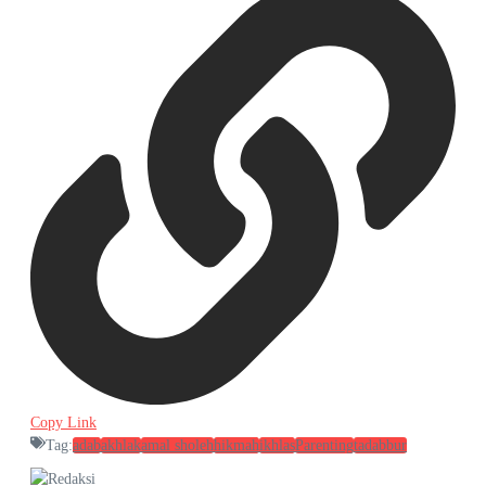
Copy Link
Tag:
adab
akhlak
amal sholeh
hikmah
ikhlas
Parenting
tadabbur