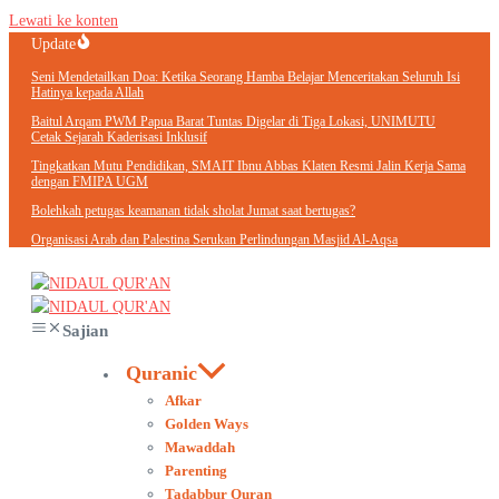
Lewati ke konten
Update
Seni Mendetailkan Doa: Ketika Seorang Hamba Belajar Menceritakan Seluruh Isi
Hatinya kepada Allah
Baitul Arqam PWM Papua Barat Tuntas Digelar di Tiga Lokasi, UNIMUTU
Cetak Sejarah Kaderisasi Inklusif
Tingkatkan Mutu Pendidikan, SMAIT Ibnu Abbas Klaten Resmi Jalin Kerja Sama
dengan FMIPA UGM
Bolehkah petugas keamanan tidak sholat Jumat saat bertugas?
Organisasi Arab dan Palestina Serukan Perlindungan Masjid Al-Aqsa
Sajian
Quranic
Afkar
Golden Ways
Mawaddah
Parenting
Tadabbur Quran