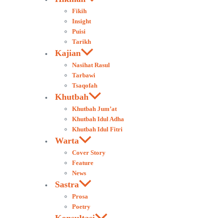
Fikih
Insight
Puisi
Tarikh
Kajian
Nasihat Rasul
Tarbawi
Tsaqofah
Khutbah
Khutbah Jum’at
Khutbah Idul Adha
Khutbah Idul Fitri
Warta
Cover Story
Feature
News
Sastra
Prosa
Poetry