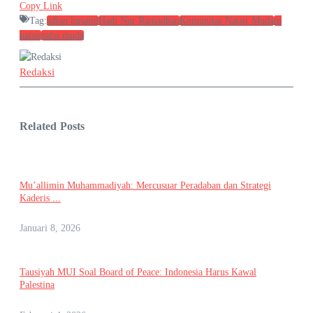
Copy Link
Tag:
adian husaini
Hadi Nur Ramadhan
Komunitas Natsir Muda
m
natsir
natsi muda
Redaksi
Related Posts
Mu’allimin Muhammadiyah: Mercusuar Peradaban dan Strategi
Kaderis ...
Januari 8, 2026
Tausiyah MUI Soal Board of Peace: Indonesia Harus Kawal
Palestina