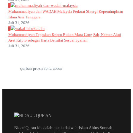
5
Muhammadiyah dan WADAH Malaysia Perkuat Sinergi Kepemimpinan
Islam Asia Tenggara
Juli 31, 2026
6
Muhammadiyah Tegaskan Kripto Bukan Mata Uang Sah, Namun Akui
Aset Kripto sebagai Harta Bernilai Sesuai Syariah
Juli 31, 2026
qurban prozis ibnu abbas
NidaulQuran.id adalah media dakwah Islam Ahlus Sunnah