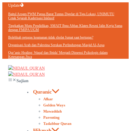
Lewati
Update
ke
Baitul Arqam PWM Papua Barat Tuntas Digelar di Tiga Lokasi, UNIMUTU
konten
Cetak Sejarah Kaderisasi Inklusif
Tingkatkan Mutu Pendidikan, SMAIT Ibnu Abbas Klaten Resmi Jalin Kerja Sama
dengan FMIPA UGM
Bolehkah petugas keamanan tidak sholat Jumat saat bertugas?
Organisasi Arab dan Palestina Serukan Perlindungan Masjid Al-Aqsa
Qur’anic Healing: Waqaf dan Ibtida’ Menjadi Dimensi Psikologis dalam
Ketenangan Jiwa
Sajian
Quranic
Afkar
Golden Ways
Mawaddah
Parenting
Tadabbur Quran
Hikmah