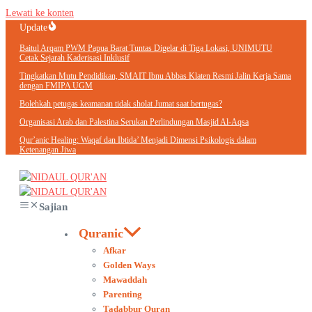
Lewati ke konten
Update
Baitul Arqam PWM Papua Barat Tuntas Digelar di Tiga Lokasi, UNIMUTU
Cetak Sejarah Kaderisasi Inklusif
Tingkatkan Mutu Pendidikan, SMAIT Ibnu Abbas Klaten Resmi Jalin Kerja Sama
dengan FMIPA UGM
Bolehkah petugas keamanan tidak sholat Jumat saat bertugas?
Organisasi Arab dan Palestina Serukan Perlindungan Masjid Al-Aqsa
Qur’anic Healing: Waqaf dan Ibtida’ Menjadi Dimensi Psikologis dalam
Ketenangan Jiwa
Sajian
Quranic
Afkar
Golden Ways
Mawaddah
Parenting
Tadabbur Quran