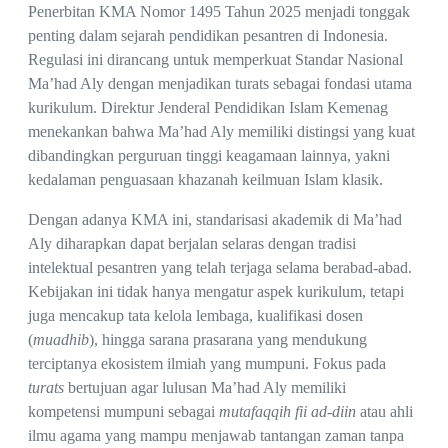
Penerbitan KMA Nomor 1495 Tahun 2025 menjadi tonggak
penting dalam sejarah pendidikan pesantren di Indonesia.
Regulasi ini dirancang untuk memperkuat Standar Nasional
Ma’had Aly dengan menjadikan turats sebagai fondasi utama
kurikulum. Direktur Jenderal Pendidikan Islam Kemenag
menekankan bahwa Ma’had Aly memiliki distingsi yang kuat
dibandingkan perguruan tinggi keagamaan lainnya, yakni
kedalaman penguasaan khazanah keilmuan Islam klasik.
Dengan adanya KMA ini, standarisasi akademik di Ma’had
Aly diharapkan dapat berjalan selaras dengan tradisi
intelektual pesantren yang telah terjaga selama berabad-abad.
Kebijakan ini tidak hanya mengatur aspek kurikulum, tetapi
juga mencakup tata kelola lembaga, kualifikasi dosen
(
muadhib
), hingga sarana prasarana yang mendukung
terciptanya ekosistem ilmiah yang mumpuni. Fokus pada
turats
bertujuan agar lulusan Ma’had Aly memiliki
kompetensi mumpuni sebagai
mutafaqqih fii ad-diin
atau ahli
ilmu agama yang mampu menjawab tantangan zaman tanpa