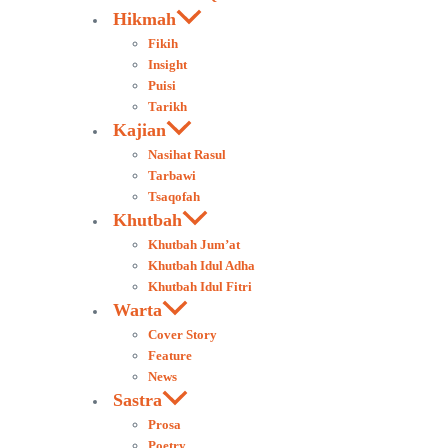
Hikmah
Fikih
Insight
Puisi
Tarikh
Kajian
Nasihat Rasul
Tarbawi
Tsaqofah
Khutbah
Khutbah Jum’at
Khutbah Idul Adha
Khutbah Idul Fitri
Warta
Cover Story
Feature
News
Sastra
Prosa
Poetry