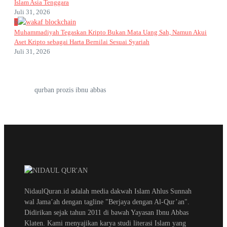
Islam Asia Tenggara
Juli 31, 2026
6
Muhammadiyah Tegaskan Kripto Bukan Mata Uang Sah, Namun Akui
Aset Kripto sebagai Harta Bernilai Sesuai Syariah
Juli 31, 2026
qurban prozis ibnu abbas
NidaulQuran.id adalah media dakwah Islam Ahlus Sunnah
wal Jama’ah dengan tagline "Berjaya dengan Al-Qur’an".
Didirikan sejak tahun 2011 di bawah Yayasan Ibnu Abbas
Klaten. Kami menyajikan karya studi literasi Islam yang