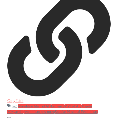
Copy Link
Tag:
Akreditasi Ma'had Aly
kemenag
Ma'had Aly
Majelis
Masyayikh
pendidikan pesantren
Standar Nasional Pendidikan