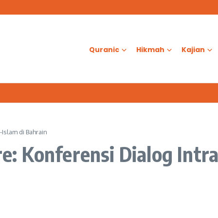
as?
d Al-Aqsa
ologis dalam Ketenangan Jiwa
Quranic
Hikmah
Kajian
Islam di Bahrain
 Konferensi Dialog Intra