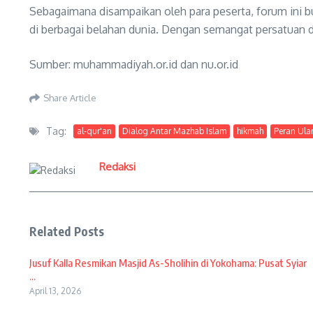
Sebagaimana disampaikan oleh para peserta, forum ini bu
di berbagai belahan dunia. Dengan semangat persatuan d
Sumber: muhammadiyah.or.id dan nu.or.id
Share Article
Tag:
al-qur'an
Dialog Antar Mazhab Islam
hikmah
Peran Ul
Redaksi
Related Posts
Jusuf Kalla Resmikan Masjid As-Sholihin di Yokohama: Pusat Syiar
...
April 13, 2026