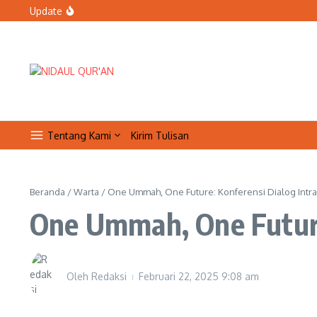
Bolehkah petugas keamanan tidak sholat Jumat saat bertug
Lewati ke konten
Update
Organisasi Arab dan Palestina Serukan Perlindungan Masji
Qur’anic Healing: Waqaf dan Ibtida’ Menjadi Dimensi Psik
Tentang Kami
Kirim Tulisan
Beranda
/
Warta
/
One Ummah, One Future: Konferensi Dialog Intra-
One Ummah, One Future:
Oleh
Redaksi
Februari 22, 2025
9:08 am