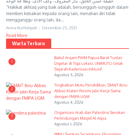
حقيقة حسن الخلق، بذل المعروف، وكف الأذى، وطلا قة الوجه
“Hakikat akhlaq yang baik adalah, bersungguh-sungguh dalam
memberi kebaikan kepada orang lain, menahan diri tidak
mengganggu orang lain, da...
Anisa Nurhidayah
Desember 25, 2021
Read More
Warta Terbaru
Baitul Arqam PWM Papua Barat Tuntas
1
Digelar di Tiga Lokasi, UNIMUTU Cetak
Sejarah Kaderisasi Inklusif
Agustus 5, 2026
Tingkatkan Mutu Pendidikan, SMAIT Ibnu
2
Abbas Klaten Resmi Jalin Kerja Sama
dengan FMIPA UGM
Agustus 4, 2026
Organisasi Arab dan Palestina Serukan
3
Perlindungan Masjid Al-Aqsa
Agustus 1, 2026
PBNU Siapkan Sa’adatuna, Ekosistem