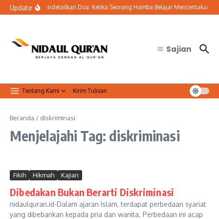
Lewati ke konten
Update
Seni Mendetailkan Doa: Ketika Seorang Hamba Belajar Menceritakan Selu
Sajian
Tentang Kami
Kirim Tulisan
Beranda
/
diskriminasi
Menjelajahi Tag: diskriminasi
Fikih
Hikmah
Kajian
Dibedakan Bukan Berarti Diskriminasi
nidaulquran.id-Dalam ajaran Islam, terdapat perbedaan syariat
yang dibebankan kepada pria dan wanita. Perbedaan ini acap