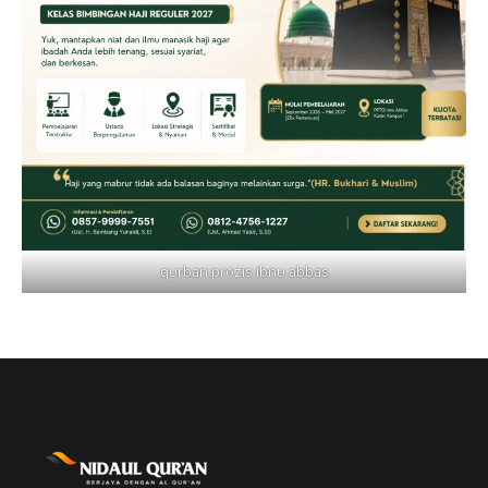
qurban prozis ibnu abbas