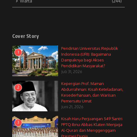
Warta
(244)
Cover Story
Pendirian Universitas Republik
1
Indonesia (URI): Bagaimana
Dampaknya bagi Akses
Pendidikan Masyarakat?
Juli 31, 2026
Kepergian Prof. Maman
2
Abdurrahman: Kisah Keteladanan,
Kesederhanaan, dan Warisan
Pemersatu Umat
Juni 21, 2026
Kisah Haru Perjuangan 549 Santri
3
PPTQ Ibnu Abbas Klaten Menjaga
Al-Quran dan Menggenggam
Prestasi Dunia