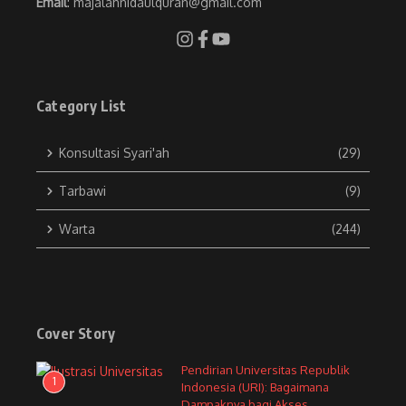
Email
: majalahnidaulquran@gmail.com
Category List
Konsultasi Syari'ah
(29)
Tarbawi
(9)
Warta
(244)
Cover Story
Pendirian Universitas Republik
1
Indonesia (URI): Bagaimana
Dampaknya bagi Akses