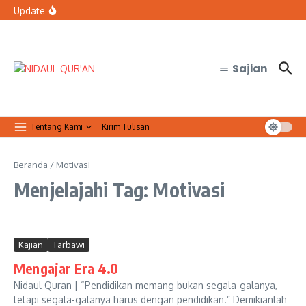
Lewati ke konten
bertugas?
Update
Organisasi Arab dan Palestina Serukan Perlindungan
Masjid Al-Aqsa
Qur’anic Healing: Waqaf dan Ibtida’ Menjadi Dimensi
Psikologis dalam Ketenangan Jiwa
Sajian
Tentang Kami
Kirim Tulisan
Beranda
/
Motivasi
Menjelajahi Tag: Motivasi
Kajian
Tarbawi
Mengajar Era 4.0
Nidaul Quran | “Pendidikan memang bukan segala-galanya,
tetapi segala-galanya harus dengan pendidikan.” Demikianlah