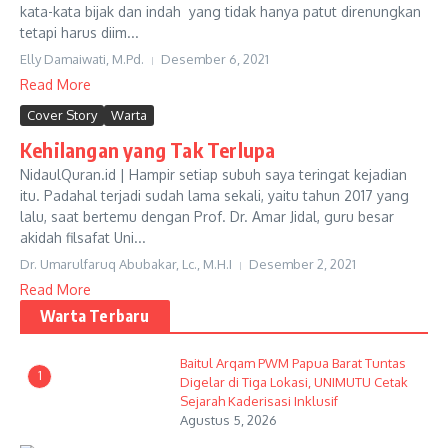
kata-kata bijak dan indah yang tidak hanya patut direnungkan
tetapi harus diim...
Elly Damaiwati, M.Pd.
Desember 6, 2021
Read More
Cover Story
Warta
Kehilangan yang Tak Terlupa
NidaulQuran.id | Hampir setiap subuh saya teringat kejadian
itu. Padahal terjadi sudah lama sekali, yaitu tahun 2017 yang
lalu, saat bertemu dengan Prof. Dr. Amar Jidal, guru besar
akidah filsafat Uni...
Dr. Umarulfaruq Abubakar, Lc., M.H.I
Desember 2, 2021
Read More
Warta Terbaru
Baitul Arqam PWM Papua Barat Tuntas
1
Digelar di Tiga Lokasi, UNIMUTU Cetak
Sejarah Kaderisasi Inklusif
Agustus 5, 2026