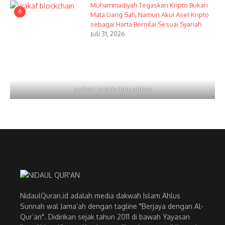
Muhammadiyah Tegaskan Kripto Bukan
6
Mata Uang Sah, Namun Akui Aset Kripto
sebagai Harta Bernilai Sesuai Syariah
Juli 31, 2026
qurban prozis ibnu abbas
NidaulQuran.id adalah media dakwah Islam Ahlus
Sunnah wal Jama’ah dengan tagline "Berjaya dengan Al-
Qur’an". Didirikan sejak tahun 2011 di bawah Yayasan