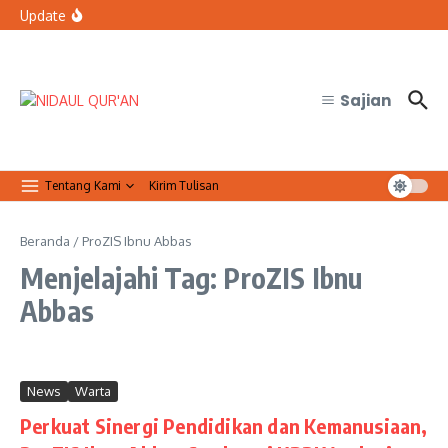
Lewati ke konten
bertugas?
Update
Organisasi Arab dan Palestina Serukan Perlindungan
Masjid Al-Aqsa
Qur’anic Healing: Waqaf dan Ibtida’ Menjadi Dimensi
Psikologis dalam Ketenangan Jiwa
Sajian
Tentang Kami
Kirim Tulisan
Beranda
/
ProZIS Ibnu Abbas
Menjelajahi Tag: ProZIS Ibnu
Abbas
News
Warta
Perkuat Sinergi Pendidikan dan Kemanusiaan,