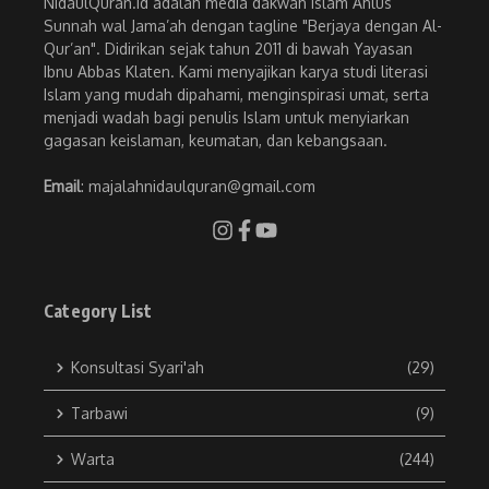
NidaulQuran.id adalah media dakwah Islam Ahlus
Sunnah wal Jama’ah dengan tagline "Berjaya dengan Al-
Qur’an". Didirikan sejak tahun 2011 di bawah Yayasan
Ibnu Abbas Klaten. Kami menyajikan karya studi literasi
Islam yang mudah dipahami, menginspirasi umat, serta
menjadi wadah bagi penulis Islam untuk menyiarkan
gagasan keislaman, keumatan, dan kebangsaan.
Email
: majalahnidaulquran@gmail.com
Category List
Konsultasi Syari'ah
(29)
Tarbawi
(9)
Warta
(244)