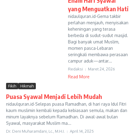
Enam Hari Syawal
yang Menguatkan Hati
nidaulquran.id-Gema takbir
perlahan menjauh, menyisakan
keheningan yang terasa
berbeda di sudut-sudut masjid.
Bagi banyak umat Muslim,
momen pasca-Lebaran
seringkali membawa perasaan
campur aduk—antar...
Redaksi
Maret 24, 2026
Read More
Fikih
Hikmah
Puasa Syawal Menjadi Lebih Mudah
nidaulquran.id-Selepas puasa Ramadhan, di hari raya Idul Fitri
kaum muslimin kembali kepada kebiasaan semula, makan dan
minum layaknya sebelum Ramadhan. Di awal-awal bulan
Syawal, masyarakat Muslim ma...
Dr. Deni Muharamdani, Lc., M.H.I.
April 14, 2025