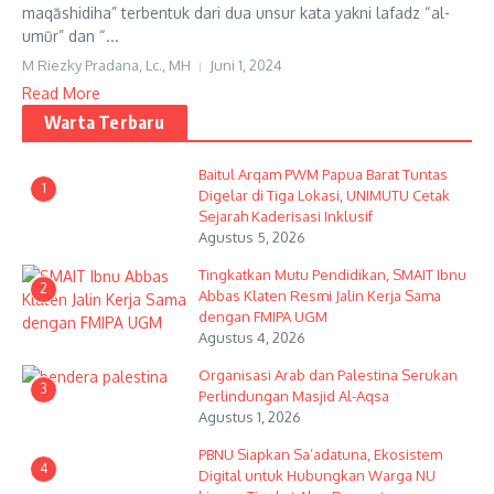
maqāshidiha” terbentuk dari dua unsur kata yakni lafadz “al-
umūr” dan “...
M Riezky Pradana, Lc., MH
Juni 1, 2024
Read More
Warta Terbaru
Baitul Arqam PWM Papua Barat Tuntas
1
Digelar di Tiga Lokasi, UNIMUTU Cetak
Sejarah Kaderisasi Inklusif
Agustus 5, 2026
Tingkatkan Mutu Pendidikan, SMAIT Ibnu
2
Abbas Klaten Resmi Jalin Kerja Sama
dengan FMIPA UGM
Agustus 4, 2026
Organisasi Arab dan Palestina Serukan
3
Perlindungan Masjid Al-Aqsa
Agustus 1, 2026
PBNU Siapkan Sa’adatuna, Ekosistem
4
Digital untuk Hubungkan Warga NU