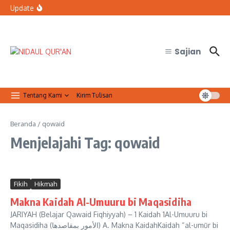
Lewati ke konten
Resmi Jalin Kerja Sama dengan FMIPA UGM
Update
Bolehkah petugas keamanan tidak sholat Jumat saat
bertugas?
Organisasi Arab dan Palestina Serukan Perlindungan
Masjid Al-Aqsa
Sajian
Tentang Kami
Kirim Tulisan
Beranda
/
qowaid
Menjelajahi Tag: qowaid
Fikih
Hikmah
Makna Kaidah Al-Umuuru bi Maqasidiha
JARIYAH (Belajar Qawaid Fiqhiyyah) – 1 Kaidah 1Al-Umuuru bi
Maqasidiha (الأمور بمقاصدها) A. Makna KaidahKaidah “al-umūr bi