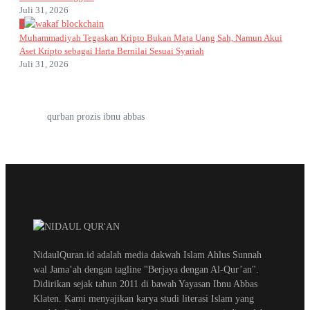
Juli 31, 2026
6
Muhammadiyah Tegaskan Kripto Bukan Mata Uang Sah, Namun Akui
Aset Kripto sebagai Harta Bernilai Sesuai Syariah
Juli 31, 2026
qurban prozis ibnu abbas
NidaulQuran.id adalah media dakwah Islam Ahlus Sunnah
wal Jama’ah dengan tagline "Berjaya dengan Al-Qur’an".
Didirikan sejak tahun 2011 di bawah Yayasan Ibnu Abbas
Klaten. Kami menyajikan karya studi literasi Islam yang