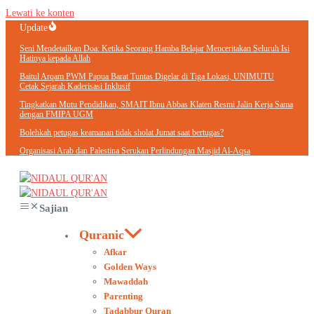
Lewati ke konten
Update
Seni Mendetailkan Doa: Ketika Seorang Hamba Belajar Menceritakan Seluruh Isi
Hatinya kepada Allah
Baitul Arqam PWM Papua Barat Tuntas Digelar di Tiga Lokasi, UNIMUTU
Cetak Sejarah Kaderisasi Inklusif
Tingkatkan Mutu Pendidikan, SMAIT Ibnu Abbas Klaten Resmi Jalin Kerja Sama
dengan FMIPA UGM
Bolehkah petugas keamanan tidak sholat Jumat saat bertugas?
Organisasi Arab dan Palestina Serukan Perlindungan Masjid Al-Aqsa
Sajian
Quranic
Afkar
Golden Ways
Mawaddah
Parenting
Tadabbur Quran