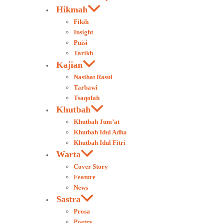
Hikmah
Fikih
Insight
Puisi
Tarikh
Kajian
Nasihat Rasul
Tarbawi
Tsaqofah
Khutbah
Khutbah Jum’at
Khutbah Idul Adha
Khutbah Idul Fitri
Warta
Cover Story
Feature
News
Sastra
Prosa
Poetry