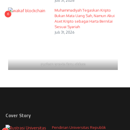
Juli 31, 2026
Muhammadiyah Tegaskan Kripto
6
Bukan Mata Uang Sah, Namun Akui
Aset Kripto sebagai Harta Bernilai
Sesuai Syariah
Juli 31, 2026
qurban prozis ibnu abbas
Cover Story
Pendirian Universitas Republik