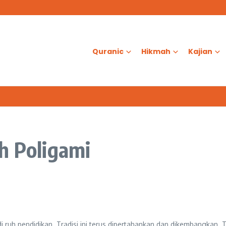
as?
d Al-Aqsa
ologis dalam Ketenangan Jiwa
Quranic
Hikmah
Kajian
h Poligami
di ruh pendidikan. Tradisi ini terus dipertahankan dan dikembangkan. 