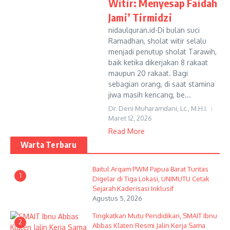
Witir: Menyesap Faidah
Jami’ Tirmidzi
nidaulquran.id-Di bulan suci
Ramadhan, sholat witir selalu
menjadi penutup sholat Tarawih,
baik ketika dikerjakan 8 rakaat
maupun 20 rakaat. Bagi
sebagian orang, di saat stamina
jiwa masih kencang, be...
Dr. Deni Muharamdani, Lc., M.H.I.
Maret 12, 2026
Read More
Warta Terbaru
Baitul Arqam PWM Papua Barat Tuntas
1
Digelar di Tiga Lokasi, UNIMUTU Cetak
Sejarah Kaderisasi Inklusif
Agustus 5, 2026
Tingkatkan Mutu Pendidikan, SMAIT Ibnu
2
Abbas Klaten Resmi Jalin Kerja Sama