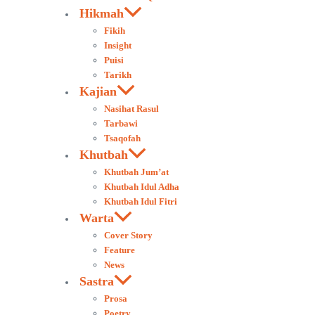
Hikmah
Fikih
Insight
Puisi
Tarikh
Kajian
Nasihat Rasul
Tarbawi
Tsaqofah
Khutbah
Khutbah Jum’at
Khutbah Idul Adha
Khutbah Idul Fitri
Warta
Cover Story
Feature
News
Sastra
Prosa
Poetry