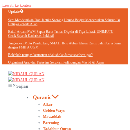
Lewati ke konten
Update
Seni Mendetailkan Doa: Ketika Seorang Hamba Belajar Menceritakan Seluruh Isi
Hatinya kepada Allah
Baitul Arqam PWM Papua Barat Tuntas Digelar di Tiga Lokasi, UNIMUTU
Cetak Sejarah Kaderisasi Inklusif
Tingkatkan Mutu Pendidikan, SMAIT Ibnu Abbas Klaten Resmi Jalin Kerja Sama
dengan FMIPA UGM
Bolehkah petugas keamanan tidak sholat Jumat saat bertugas?
Organisasi Arab dan Palestina Serukan Perlindungan Masjid Al-Aqsa
Sajian
Quranic
Afkar
Golden Ways
Mawaddah
Parenting
Tadabbur Quran