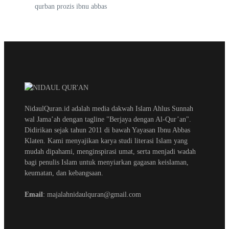
qurban prozis ibnu abbas
NidaulQuran.id adalah media dakwah Islam Ahlus Sunnah
wal Jama’ah dengan tagline "Berjaya dengan Al-Qur’an".
Didirikan sejak tahun 2011 di bawah Yayasan Ibnu Abbas
Klaten. Kami menyajikan karya studi literasi Islam yang
mudah dipahami, menginspirasi umat, serta menjadi wadah
bagi penulis Islam untuk menyiarkan gagasan keislaman,
keumatan, dan kebangsaan.
Email
: majalahnidaulquran@gmail.com