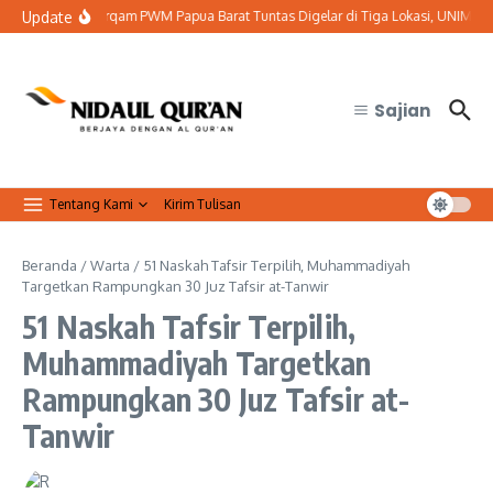
Lewati ke konten
Update
Baitul Arqam PWM Papua Barat Tuntas Digelar di Tiga Lokasi, UNIMUTU Ce
Sajian
Tentang Kami
Kirim Tulisan
Beranda
/
Warta
/
51 Naskah Tafsir Terpilih, Muhammadiyah
Targetkan Rampungkan 30 Juz Tafsir at-Tanwir
51 Naskah Tafsir Terpilih,
Muhammadiyah Targetkan
Rampungkan 30 Juz Tafsir at-
Tanwir