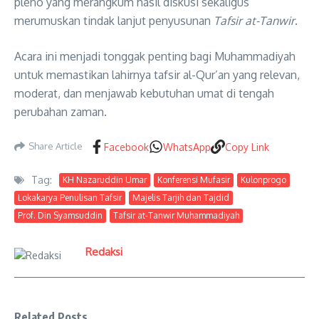
pleno yang merangkum hasil diskusi sekaligus
merumuskan tindak lanjut penyusunan
Tafsir at-Tanwir
.
Acara ini menjadi tonggak penting bagi Muhammadiyah
untuk memastikan lahirnya tafsir al-Qur’an yang relevan,
moderat, dan menjawab kebutuhan umat di tengah
perubahan zaman.
Share Article
Facebook
WhatsApp
Copy Link
Tag:
KH Nazaruddin Umar
Konferensi Mufasir
Kulonprogo
Lokakarya Penulisan Tafsir
Majelis Tarjih dan Tajdid
Prof. Din Syamsuddin
Tafsir at-Tanwir Muhammadiyah
Redaksi
Related Posts