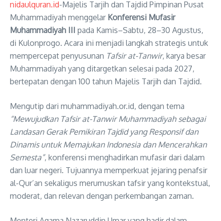
nidaulquran.id
-Majelis Tarjih dan Tajdid Pimpinan Pusat
Muhammadiyah menggelar
Konferensi Mufasir
Muhammadiyah III
pada Kamis–Sabtu, 28–30 Agustus,
di Kulonprogo. Acara ini menjadi langkah strategis untuk
mempercepat penyusunan
Tafsir at-Tanwir
, karya besar
Muhammadiyah yang ditargetkan selesai pada 2027,
bertepatan dengan 100 tahun Majelis Tarjih dan Tajdid.
Mengutip dari muhammadiyah.or.id, dengan tema
“Mewujudkan Tafsir at-Tanwir Muhammadiyah sebagai
Landasan Gerak Pemikiran Tajdid yang Responsif dan
Dinamis untuk Memajukan Indonesia dan Mencerahkan
Semesta”
, konferensi menghadirkan mufasir dari dalam
dan luar negeri. Tujuannya memperkuat jejaring penafsir
al-Qur’an sekaligus merumuskan tafsir yang kontekstual,
moderat, dan relevan dengan perkembangan zaman.
Menteri Agama Nazaruddin Umar yang hadir dalam