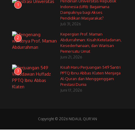
Pendirian Universitas Republik
1
Indonesia (URI): Bagaimana
Dampaknya bagi Akses
Pendidikan Masyarakat?
Juli 31, 2026
Kepergian Prof. Maman
2
Abdurrahman: Kisah Keteladanan,
Kesederhanaan, dan Warisan
Pemersatu Umat
Juni 21, 2026
Kisah Haru Perjuangan 549 Santri
3
PPTQ Ibnu Abbas Klaten Menjaga
Al-Quran dan Menggenggam
Prestasi Dunia
Juni 17, 2026
Copyright © 2026 NIDAUL QUR'AN