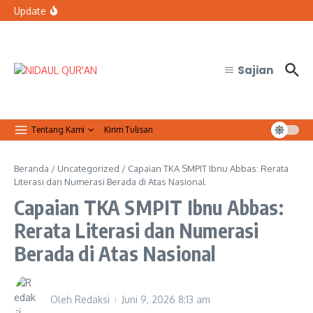
Lewati ke konten
bertugas?
Update
Organisasi Arab dan Palestina Serukan Perlindungan
Masjid Al-Aqsa
Qur’anic Healing: Waqaf dan Ibtida’ Menjadi Dimensi
Psikologis dalam Ketenangan Jiwa
Sajian
Tentang Kami
Kirim Tulisan
Beranda
/
Uncategorized
/
Capaian TKA SMPIT Ibnu Abbas: Rerata
Literasi dan Numerasi Berada di Atas Nasional
Capaian TKA SMPIT Ibnu Abbas:
Rerata Literasi dan Numerasi
Berada di Atas Nasional
Oleh
Redaksi
Juni 9, 2026
8:13 am