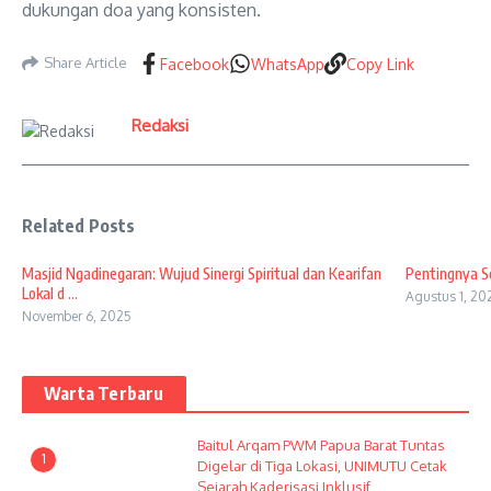
dukungan doa yang konsisten.
Share Article
Facebook
WhatsApp
Copy Link
Redaksi
Related Posts
Masjid Ngadinegaran: Wujud Sinergi Spiritual dan Kearifan
Pentingnya Se
Lokal d ...
Agustus 1, 20
November 6, 2025
Warta Terbaru
Baitul Arqam PWM Papua Barat Tuntas
1
Digelar di Tiga Lokasi, UNIMUTU Cetak
Sejarah Kaderisasi Inklusif