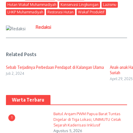
Hutan Wakaf Muhammadiyah
Konservasi Lingkungan
Lazismu
LHKP Muhammadiyah
Restorasi Hutan
Wakaf Produktif
Redaksi
Related Posts
Sebab Terjadinya Perbedaan Pendapat di Kalangan Ulama
Anak-anak Haf
Suriah
Juli 2, 2024
April 29, 2025
Warta Terbaru
Baitul Arqam PWM Papua Barat Tuntas
1
Digelar di Tiga Lokasi, UNIMUTU Cetak
Sejarah Kaderisasi Inklusif
Agustus 5, 2026