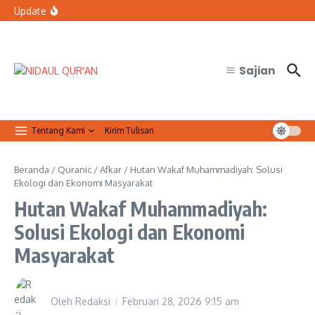
Lewati ke konten
Resmi Jalin Kerja Sama dengan FMIPA UGM
Update
Bolehkah petugas keamanan tidak sholat Jumat saat
bertugas?
Organisasi Arab dan Palestina Serukan Perlindungan
Masjid Al-Aqsa
Sajian
Tentang Kami
Kirim Tulisan
Beranda
/
Quranic
/
Afkar
/
Hutan Wakaf Muhammadiyah: Solusi
Ekologi dan Ekonomi Masyarakat
Hutan Wakaf Muhammadiyah:
Solusi Ekologi dan Ekonomi
Masyarakat
Oleh
Redaksi
Februari 28, 2026
9:15 am