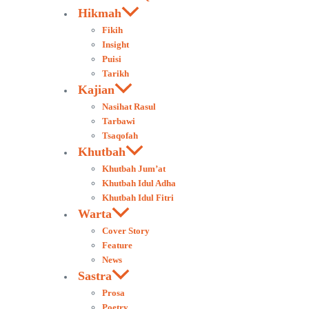
Hikmah
Fikih
Insight
Puisi
Tarikh
Kajian
Nasihat Rasul
Tarbawi
Tsaqofah
Khutbah
Khutbah Jum’at
Khutbah Idul Adha
Khutbah Idul Fitri
Warta
Cover Story
Feature
News
Sastra
Prosa
Poetry