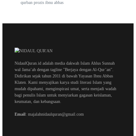
qurban prozis ibnu abbas
NidaulQuran.id adalah media dakwah Islam Ahlus Sunnah
wal Jama’ah dengan tagline "Berjaya dengan Al-Qur’an".
Didirikan sejak tahun 2011 di bawah Yayasan Ibnu Abbas
Klaten. Kami menyajikan karya studi literasi Islam yang
mudah dipahami, menginspirasi umat, serta menjadi wadah
bagi penulis Islam untuk menyiarkan gagasan keislaman,
keumatan, dan kebangsaan.
Email
: majalahnidaulquran@gmail.com