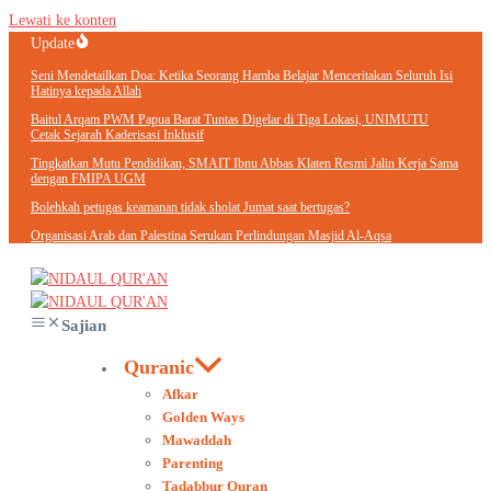
Lewati ke konten
Update
Seni Mendetailkan Doa: Ketika Seorang Hamba Belajar Menceritakan Seluruh Isi
Hatinya kepada Allah
Baitul Arqam PWM Papua Barat Tuntas Digelar di Tiga Lokasi, UNIMUTU
Cetak Sejarah Kaderisasi Inklusif
Tingkatkan Mutu Pendidikan, SMAIT Ibnu Abbas Klaten Resmi Jalin Kerja Sama
dengan FMIPA UGM
Bolehkah petugas keamanan tidak sholat Jumat saat bertugas?
Organisasi Arab dan Palestina Serukan Perlindungan Masjid Al-Aqsa
Sajian
Quranic
Afkar
Golden Ways
Mawaddah
Parenting
Tadabbur Quran