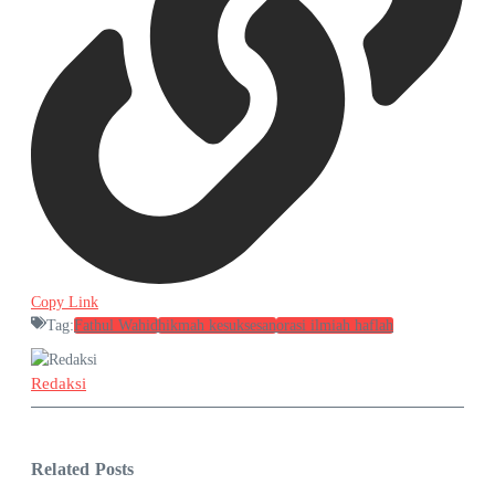
Copy Link
Tag:
Fathul Wahid
hikmah kesuksesan
orasi ilmiah haflah
Redaksi
Related Posts