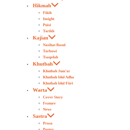
Hikmah
Fikih
Insight
Puisi
Tarikh
Kajian
Nasihat Rasul
Tarbawi
Tsaqofah
Khutbah
Khutbah Jum’at
Khutbah Idul Adha
Khutbah Idul Fitri
Warta
Cover Story
Feature
News
Sastra
Prosa
Poetry