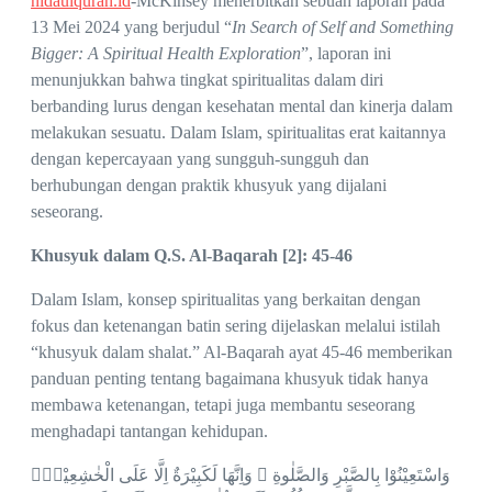
nidaulquran.id
-McKinsey menerbitkan sebuah laporan pada
13 Mei 2024 yang berjudul “
In Search of Self and Something
Bigger: A Spiritual Health Exploration
”, laporan ini
menunjukkan bahwa tingkat spiritualitas dalam diri
berbanding lurus dengan kesehatan mental dan kinerja dalam
melakukan sesuatu. Dalam Islam, spiritualitas erat kaitannya
dengan kepercayaan yang sungguh-sungguh dan
berhubungan dengan praktik khusyuk yang dijalani
seseorang.
Khusyuk dalam Q.S. Al-Baqarah [2]: 45-46
Dalam Islam, konsep spiritualitas yang berkaitan dengan
fokus dan ketenangan batin sering dijelaskan melalui istilah
“khusyuk dalam shalat.” Al-Baqarah ayat 45-46 memberikan
panduan penting tentang bagaimana khusyuk tidak hanya
membawa ketenangan, tetapi juga membantu seseorang
menghadapi tantangan kehidupan.
وَاسْتَعِيْنُوْا بِالصَّبْرِ وَالصَّلٰوةِ ۗ وَاِنَّهَا لَكَبِيْرَةٌ اِلَّا عَلَى الْخٰشِعِيْنَۙ