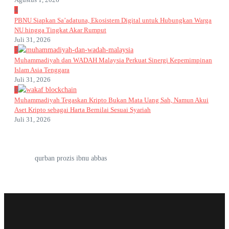
4
PBNU Siapkan Sa’adatuna, Ekosistem Digital untuk Hubungkan Warga
NU hingga Tingkat Akar Rumput
Juli 31, 2026
5
Muhammadiyah dan WADAH Malaysia Perkuat Sinergi Kepemimpinan
Islam Asia Tenggara
Juli 31, 2026
6
Muhammadiyah Tegaskan Kripto Bukan Mata Uang Sah, Namun Akui
Aset Kripto sebagai Harta Bernilai Sesuai Syariah
Juli 31, 2026
qurban prozis ibnu abbas