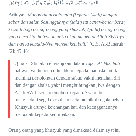
الَّذِيْنَ يَظُنُّوْنَ اَنَّهُمْ مُّلٰقُوْا رَبِّهِمْ وَاَنَّهُمْ اِلَيْهِ رٰجِعُوْنَ
Artinya: “
Mohonlah pertolongan (kepada Allah) dengan
sabar dan salat. Sesungguhnya (salat) itu benar-benar berat,
kecuali bagi orang-orang yang khusyuk, (yaitu) orang-orang
yang meyakini bahwa mereka akan menemui Allah SWTnya
dan hanya kepada-Nya mereka kembali.
” (Q.S. Al-Baqarah
[2]: 45-46)
Quraish Shihab menerangkan dalam
Tafsir Al-Mishbah
bahwa ayat ini memerintahkan kepada manusia untuk
meminta pertolongan dengan sabar, yakni menahan diri
dan dengan shalat, yakni menghubungkan jiwa dengan
Allah SWT. serta memohon kepada-Nya untuk
menghadapi segala kesulitan serta memikul segala beban.
Khusyuk artinya ketenangan hati dan keengganannya
mengarah kepada kedurhakaan.
Orang-orang yang khusyuk yang dimaksud dalam ayat ini