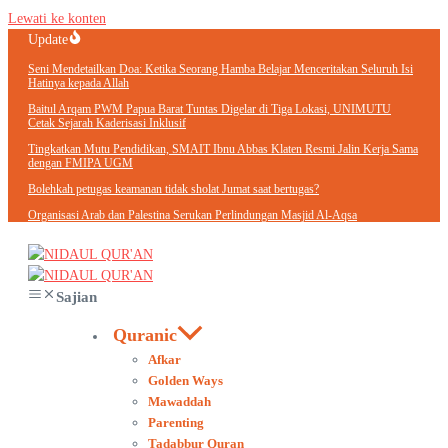
Lewati ke konten
Update
Seni Mendetailkan Doa: Ketika Seorang Hamba Belajar Menceritakan Seluruh Isi
Hatinya kepada Allah
Baitul Arqam PWM Papua Barat Tuntas Digelar di Tiga Lokasi, UNIMUTU
Cetak Sejarah Kaderisasi Inklusif
Tingkatkan Mutu Pendidikan, SMAIT Ibnu Abbas Klaten Resmi Jalin Kerja Sama
dengan FMIPA UGM
Bolehkah petugas keamanan tidak sholat Jumat saat bertugas?
Organisasi Arab dan Palestina Serukan Perlindungan Masjid Al-Aqsa
Sajian
Quranic
Afkar
Golden Ways
Mawaddah
Parenting
Tadabbur Quran