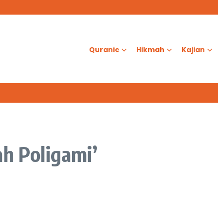
as?
d Al-Aqsa
ologis dalam Ketenangan Jiwa
Quranic
Hikmah
Kajian
ah Poligami’