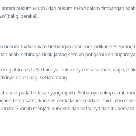
an antara hukum
wadh’i
dan hukum
taklifi
dalam timbangan adab s
laf
(balig, berakal).
an hukum
taklifi
dalam timbangan adab menjadikan seseorang t
an adab, sehingga tidak jarang setelah poligami kehidupannya 
na kegiatan
mukallaf
lainnya, hukumnya bisa sunnah, wajib, mak
irinya boleh bagi setiap orang.
buruk pada tindakan yang dipilih. Akibatnya cukup akrab munc
oligami tetap sah”, “kan sah cerai dalam keadaan haid”, dan mas
nnah. Sunnah menjadi bungkus dari nafsunya dan itu berhasil