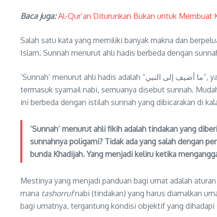
Baca juga:
Al-Qur’an Diturunkan Bukan untuk Membuat K
Salah satu kata yang memiliki banyak makna dan berpelua
Islam. Sunnah menurut ahli hadis berbeda dengan sunna
‘Sunnah’ menurut ahli hadis adalah “ما أضيف إلى النبي”, yaitu segala sesuatu yang disandarkan kepada nabi, apa yang pernah diucapkan nabi, yang pernah didiamkan nabi,
termasuk syamail nabi, semuanya disebut sunnah. Mudah
ini berbeda dengan istilah sunnah yang dibicarakan di ka
‘Sunnah’ menurut ahli fikih adalah tindakan yang dibe
sunnahnya poligami? Tidak ada yang salah dengan perse
bunda Khadijah. Yang menjadi keliru ketika mengangg
Mestinya yang menjadi panduan bagi umat adalah aturan 
mana
tashorruf
nabi (tindakan) yang harus diamalkan uma
bagi umatnya, tergantung kondisi objektif yang dihadapi