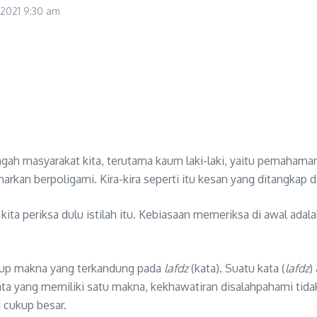
 2021
9:30 am
h masyarakat kita, terutama kaum laki-laki, yaitu pemahaman
rkan berpoligami. Kira-kira seperti itu kesan yang ditangkap d
ta periksa dulu istilah itu. Kebiasaan memeriksa di awal adalah
ngkup makna yang terkandung pada
lafdz
(kata). Suatu kata (
lafdz
)
ata yang memiliki satu makna, kekhawatiran disalahpahami tida
 cukup besar.