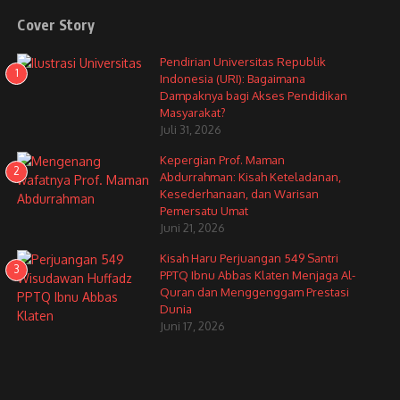
Cover Story
Pendirian Universitas Republik
1
Indonesia (URI): Bagaimana
Dampaknya bagi Akses Pendidikan
Masyarakat?
Juli 31, 2026
Kepergian Prof. Maman
2
Abdurrahman: Kisah Keteladanan,
Kesederhanaan, dan Warisan
Pemersatu Umat
Juni 21, 2026
Kisah Haru Perjuangan 549 Santri
3
PPTQ Ibnu Abbas Klaten Menjaga Al-
Quran dan Menggenggam Prestasi
Dunia
Juni 17, 2026