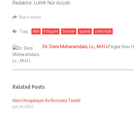
Redaktur: Luthfi Nur Azizah
Share Article
Tag:
fikih
Poligami
Sunnah
syariat
ushul fiqih
Dr. Deni Muharamdani, Lc., M.H.I.
Pegiat Ilmu 
Related Posts
Kunci Keagungan itu Bernama Tasbih
Juni 14, 2022