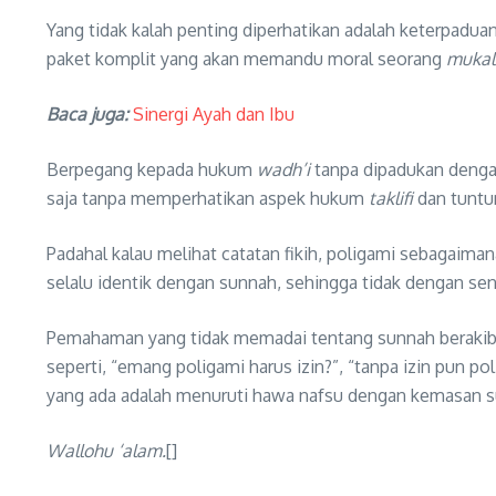
Yang tidak kalah penting diperhatikan adalah keterpadu
paket komplit yang akan memandu moral seorang
mukal
Baca juga:
Sinergi Ayah dan Ibu
Berpegang kepada hukum
wadh’i
tanpa dipadukan deng
saja tanpa memperhatikan aspek hukum
taklifi
dan tuntun
Padahal kalau melihat catatan fikih, poligami sebagaima
selalu identik dengan sunnah, sehingga tidak dengan send
Pemahaman yang tidak memadai tentang sunnah berakibat 
seperti, “emang poligami harus izin?”, “tanpa izin pun p
yang ada adalah menuruti hawa nafsu dengan kemasan su
Wallohu ‘alam.
[]