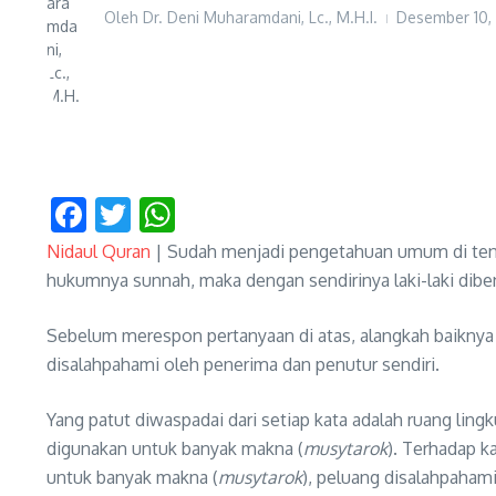
Oleh
Dr. Deni Muharamdani, Lc., M.H.I.
Desember 10,
Facebook
Twitter
WhatsApp
Nidaul Quran
| Sudah menjadi pengetahuan umum di tenga
hukumnya sunnah, maka dengan sendirinya laki-laki dibena
Sebelum merespon pertanyaan di atas, alangkah baiknya ki
disalahpahami oleh penerima dan penutur sendiri.
Yang patut diwaspadai dari setiap kata adalah ruang li
digunakan untuk banyak makna (
musytarok
). Terhadap k
untuk banyak makna (
musytarok
), peluang disalahpahami