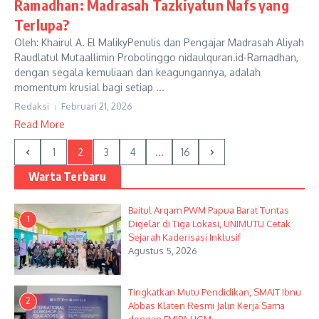
Ramadhan: Madrasah Tazkiyatun Nafs yang
Terlupa?
Oleh: Khairul A. El MalikyPenulis dan Pengajar Madrasah Aliyah
Raudlatul Mutaallimin Probolinggo nidaulquran.id-Ramadhan,
dengan segala kemuliaan dan keagungannya, adalah
momentum krusial bagi setiap ...
Redaksi
Februari 21, 2026
Read More
1
2
3
4
...
16
Warta Terbaru
Baitul Arqam PWM Papua Barat Tuntas
1
Digelar di Tiga Lokasi, UNIMUTU Cetak
Sejarah Kaderisasi Inklusif
Agustus 5, 2026
Tingkatkan Mutu Pendidikan, SMAIT Ibnu
2
Abbas Klaten Resmi Jalin Kerja Sama