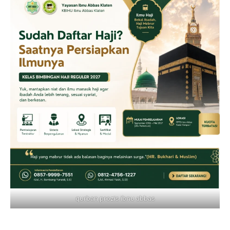
qurban prozis ibnu abbas