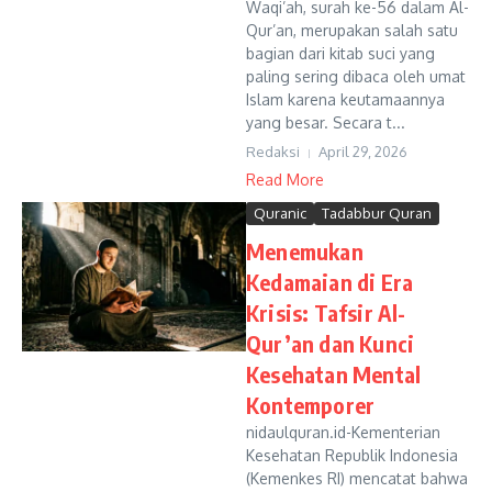
Waqi’ah, surah ke-56 dalam Al-
Qur’an, merupakan salah satu
bagian dari kitab suci yang
paling sering dibaca oleh umat
Islam karena keutamaannya
yang besar. Secara t...
Redaksi
April 29, 2026
Read More
Quranic
Tadabbur Quran
Menemukan
Kedamaian di Era
Krisis: Tafsir Al-
Qur’an dan Kunci
Kesehatan Mental
Kontemporer
nidaulquran.id-Kementerian
Kesehatan Republik Indonesia
(Kemenkes RI) mencatat bahwa