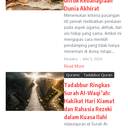
untuk Kebahagiaan
Dunia Akhirat
Menemukan kriteria pasangan
till jannah melibatkan penilaian
pada aspek agama, akhlak, dan
visi hidup yang sama. Artikel ini
mengupas cara memilih
pendamping yang tidak hanya
menemani di dunia, tetapi...
Redaksi
Mei 5, 2026
Read More
Quranic
Tadabbur Quran
Tadabbur Ringkas
Surah Al-Waqi’ah:
Hakikat Hari Kiamat
dan Rahasia Rezeki
dalam Kuasa Ilahi
nidaulquran.id-Surah Al-