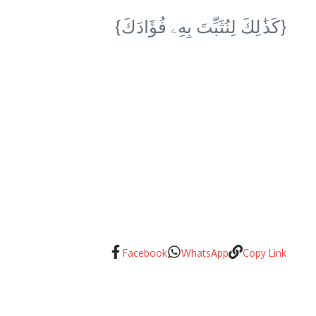
{كَذَ ٰ⁠لِكَ لِنُثَبِّتَ بِهِۦ فُؤَادَكَ}
Facebook
WhatsApp
Copy Link