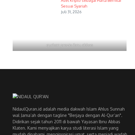
Aset Kripto sebagai Harta Bernilai
Sesuai Syariah
Juli 31, 2026
qurban prozis ibnu abbas
NidaulQuran.id adalah media dakwah Islam Ahlus Sunnah
wal Jama’ah dengan tagline "Berjaya dengan Al-Qur’an".
Didirikan sejak tahun 2011 di bawah Yayasan Ibnu Abbas
Klaten. Kami menyajikan karya studi literasi Islam yang
mudah dipahami, menginspirasi umat, serta menjadi wadah