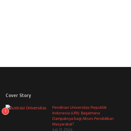
Cover Story
Pendirian Universitas Republik
1
Indonesia (URI): Bagaimana
Dampaknya bagi Akses Pendidikan
Masyarakat?
Juli 31, 2026