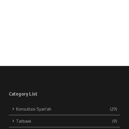
Category List
Konsultasi Syari'ah
(29)
Tarbawi
(9)