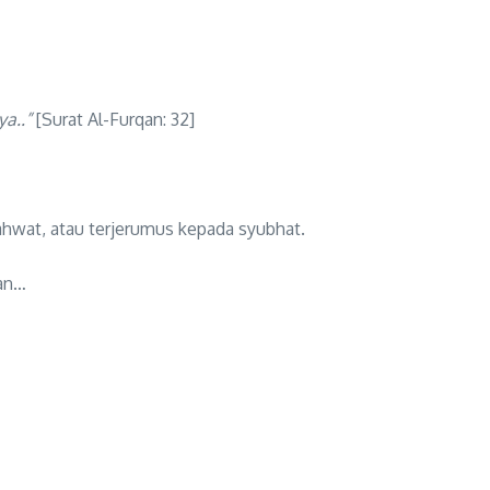
a..”
[Surat Al-Furqan: 32]
yahwat, atau terjerumus kepada syubhat.
ran…