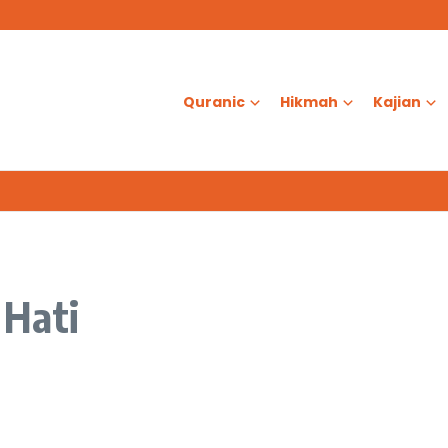
smi Jalin Kerja Sama dengan FMIPA UGM
as?
d Al-Aqsa
Quranic
Hikmah
Kajian
 Hati