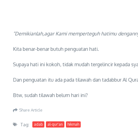
“Demikianlah,agar Kami memperteguh hatimu denganny
Kita benar-benar butuh penguatan hati.
Supaya hati ini kokoh, tidak mudah tergelincir kepada s
Dan penguatan itu ada pada tilawah dan tadabbur Al Qu
Btw, sudah tilawah belum hari ini?
Share Article
Tag:
adab
al-qur'an
hikmah