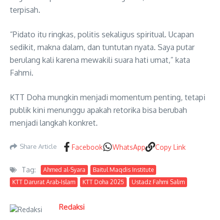
terpisah.
“Pidato itu ringkas, politis sekaligus spiritual. Ucapan
sedikit, makna dalam, dan tuntutan nyata. Saya putar
berulang kali karena mewakili suara hati umat,” kata
Fahmi.
KTT Doha mungkin menjadi momentum penting, tetapi
publik kini menunggu apakah retorika bisa berubah
menjadi langkah konkret.
Share Article
Facebook
WhatsApp
Copy Link
Tag:
Ahmed al-Syara
Baitul Maqdis Institute
KTT Darurat Arab-Islam
KTT Doha 2025
Ustadz Fahmi Salim
Redaksi