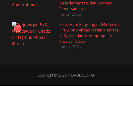
Kesederhanaan, dan Warisan
Pemersatu Umat
Juni 21, 2026
Kisah Haru Perjuangan 549 Santri
3
PPTQ Ibnu Abbas Klaten Menjaga
Al-Quran dan Menggenggam
Prestasi Dunia
Juni 17, 2026
Copyright © 2026 NIDAUL QUR'AN