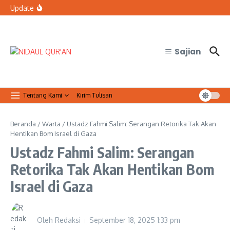
Lewati ke konten
bertugas?
Update
Organisasi Arab dan Palestina Serukan Perlindungan
Masjid Al-Aqsa
Qur’anic Healing: Waqaf dan Ibtida’ Menjadi Dimensi
Psikologis dalam Ketenangan Jiwa
Sajian
Tentang Kami
Kirim Tulisan
Beranda
/
Warta
/
Ustadz Fahmi Salim: Serangan Retorika Tak Akan
Hentikan Bom Israel di Gaza
Ustadz Fahmi Salim: Serangan
Retorika Tak Akan Hentikan Bom
Israel di Gaza
Oleh
Redaksi
September 18, 2025
1:33 pm