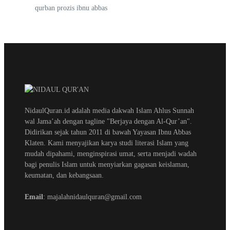
qurban prozis ibnu abbas
NidaulQuran.id adalah media dakwah Islam Ahlus Sunnah
wal Jama’ah dengan tagline "Berjaya dengan Al-Qur’an".
Didirikan sejak tahun 2011 di bawah Yayasan Ibnu Abbas
Klaten. Kami menyajikan karya studi literasi Islam yang
mudah dipahami, menginspirasi umat, serta menjadi wadah
bagi penulis Islam untuk menyiarkan gagasan keislaman,
keumatan, dan kebangsaan.
Email
: majalahnidaulquran@gmail.com