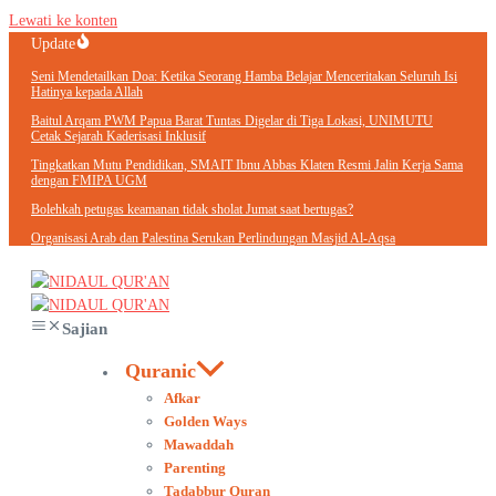
Lewati ke konten
Update
Seni Mendetailkan Doa: Ketika Seorang Hamba Belajar Menceritakan Seluruh Isi
Hatinya kepada Allah
Baitul Arqam PWM Papua Barat Tuntas Digelar di Tiga Lokasi, UNIMUTU
Cetak Sejarah Kaderisasi Inklusif
Tingkatkan Mutu Pendidikan, SMAIT Ibnu Abbas Klaten Resmi Jalin Kerja Sama
dengan FMIPA UGM
Bolehkah petugas keamanan tidak sholat Jumat saat bertugas?
Organisasi Arab dan Palestina Serukan Perlindungan Masjid Al-Aqsa
Sajian
Quranic
Afkar
Golden Ways
Mawaddah
Parenting
Tadabbur Quran