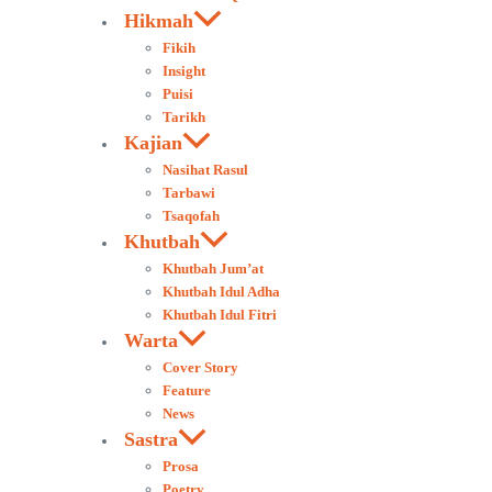
Hikmah
Fikih
Insight
Puisi
Tarikh
Kajian
Nasihat Rasul
Tarbawi
Tsaqofah
Khutbah
Khutbah Jum’at
Khutbah Idul Adha
Khutbah Idul Fitri
Warta
Cover Story
Feature
News
Sastra
Prosa
Poetry