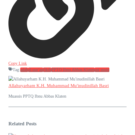
Copy Link
Tag:
adab
al-qur'an
fikih
PPTQ Ibnu Abbas Klaten
ust muin
Allahuyarham K.H. Muhammad Mu'inudinillah Basri
Muassis PPTQ Ibnu Abbas Klaten
Related Posts