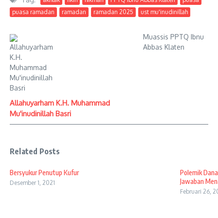
puasa ramadan
ramadan
ramadan 2025
ust mu'inudinillah
Muassis PPTQ Ibnu
Abbas Klaten
Allahuyarham K.H. Muhammad
Mu'inudinillah Basri
Related Posts
Bersyukur Penutup Kufur
Polemik Dana 
Jawaban Men
Desember 1, 2021
Februari 26, 