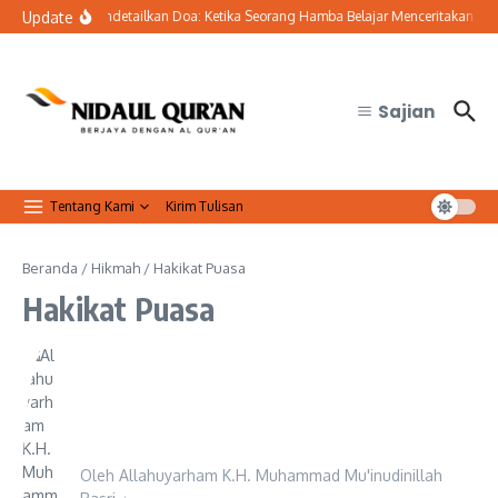
Lewati ke konten
Update
Seni Mendetailkan Doa: Ketika Seorang Hamba Belajar Menceritakan Selur
Sajian
Tentang Kami
Kirim Tulisan
Beranda
/
Hikmah
/
Hakikat Puasa
Hakikat Puasa
Oleh
Allahuyarham K.H. Muhammad Mu'inudinillah