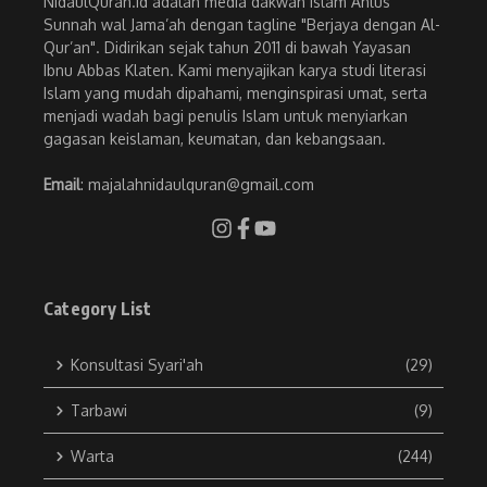
NidaulQuran.id adalah media dakwah Islam Ahlus
Sunnah wal Jama’ah dengan tagline "Berjaya dengan Al-
Qur’an". Didirikan sejak tahun 2011 di bawah Yayasan
Ibnu Abbas Klaten. Kami menyajikan karya studi literasi
Islam yang mudah dipahami, menginspirasi umat, serta
menjadi wadah bagi penulis Islam untuk menyiarkan
gagasan keislaman, keumatan, dan kebangsaan.
Email
: majalahnidaulquran@gmail.com
Category List
Konsultasi Syari'ah
(29)
Tarbawi
(9)
Warta
(244)