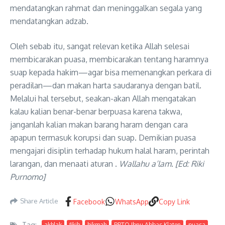
mendatangkan rahmat dan meninggalkan segala yang
mendatangkan adzab.
Oleh sebab itu, sangat relevan ketika Allah selesai
membicarakan puasa, membicarakan tentang haramnya
suap kepada hakim—agar bisa memenangkan perkara di
peradilan—dan makan harta saudaranya dengan batil.
Melalui hal tersebut, seakan-akan Allah mengatakan
kalau kalian benar-benar berpuasa karena takwa,
janganlah kalian makan barang haram dengan cara
apapun termasuk korupsi dan suap. Demikian puasa
mengajari disiplin terhadap hukum halal haram, perintah
larangan, dan menaati aturan .
Wallahu a’lam
.
[Ed: Riki
Purnomo]
Share Article
Facebook
WhatsApp
Copy Link
Tag:
akhlak
fikih
hikmah
PPTQ Ibnu Abbas Klaten
puasa