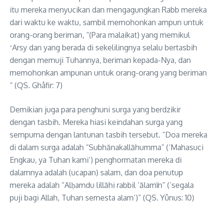
itu mereka menyucikan dan mengagungkan Rabb mereka
dari waktu ke waktu, sambil memohonkan ampun untuk
orang-orang beriman, “(Para malaikat) yang memikul
ʻArsy dan yang berada di sekelilingnya selalu bertasbih
dengan memuji Tuhannya, beriman kepada-Nya, dan
memohonkan ampunan untuk orang-orang yang beriman
“ (QS. Ghâfir: 7)
Demikian juga para penghuni surga yang berdzikir
dengan tasbih. Mereka hiasi keindahan surga yang
sempurna dengan lantunan tasbih tersebut. “Doa mereka
di dalam surga adalah “Subhānakallāhumma” (‘Mahasuci
Engkau, ya Tuhan kami’) penghormatan mereka di
dalamnya adalah (ucapan) salam, dan doa penutup
mereka adalah “Alḥamdu lillāhi rabbil ‘ālamīn” (‘segala
puji bagi Allah, Tuhan semesta alam’)” (QS. Yûnus: 10)