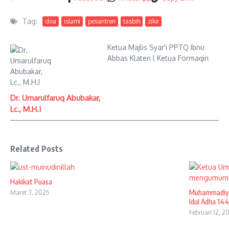
Tag:
doa
islami
pesantren
tasbih
zikir
Ketua Majlis Syar'i PPTQ Ibnu
Abbas Klaten l Ketua Formaqin
Dr. Umarulfaruq Abubakar,
Lc., M.H.I
Related Posts
Hakikat Puasa
Muhammadiya
Maret 3, 2025
Idul Adha 1446
Februari 12, 2