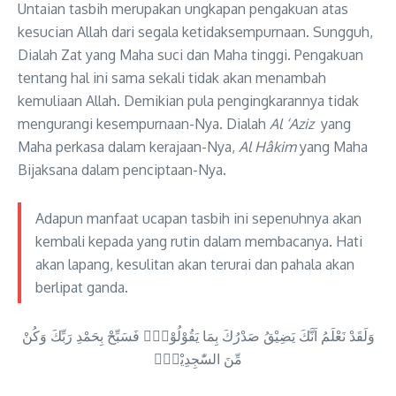
Untaian tasbih merupakan ungkapan pengakuan atas
kesucian Allah dari segala ketidaksempurnaan. Sungguh,
Dialah Zat yang Maha suci dan Maha tinggi. Pengakuan
tentang hal ini sama sekali tidak akan menambah
kemuliaan Allah. Demikian pula pengingkarannya tidak
mengurangi kesempurnaan-Nya. Dialah
Al ‘Aziz
yang
Maha perkasa dalam kerajaan-Nya,
Al Hâkim
yang Maha
Bijaksana dalam penciptaan-Nya.
Adapun manfaat ucapan tasbih ini sepenuhnya akan
kembali kepada yang rutin dalam membacanya. Hati
akan lapang, kesulitan akan terurai dan pahala akan
berlipat ganda.
وَلَقَدْ نَعْلَمُ اَنَّكَ يَضِيْقُ صَدْرُكَ بِمَا يَقُوْلُوْنَۙ فَسَبِّحْ بِحَمْدِ رَبِّكَ وَكُنْ
مِّنَ السّٰجِدِيْنَۙ