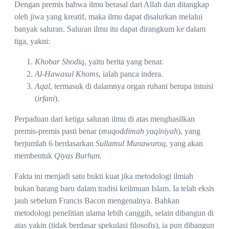
Dengan premis bahwa ilmu berasal dari Allah dan ditangkap
oleh jiwa yang kreatif, maka ilmu dapat disalurkan melalui
banyak saluran. Saluran ilmu itu dapat dirangkum ke dalam
tiga, yakni:
Khobar Shodiq
, yaitu berita yang benar.
Al-Hawasul Khoms
, ialah panca indera.
Aqal
, termasuk di dalamnya organ ruhani berupa intuisi
(
irfani
).
Perpaduan dari ketiga saluran ilmu di atas menghasilkan
premis-premis pasti benar (
muqoddimah yaqiniyah
), yang
berjumlah 6 berdasarkan
Sullamul Munawuroq
, yang akan
membentuk
Qiyas Burhan.
Fakta ini menjadi satu bukti kuat jika metodologi ilmiah
bukan barang baru dalam tradisi keilmuan Islam. Ia telah eksis
jauh sebelum Francis Bacon mengenalnya. Bahkan
metodologi penelitian ulama lebih canggih, selain dibangun di
atas yakin (tidak berdasar spekulasi filosofis), ia pun dibangun