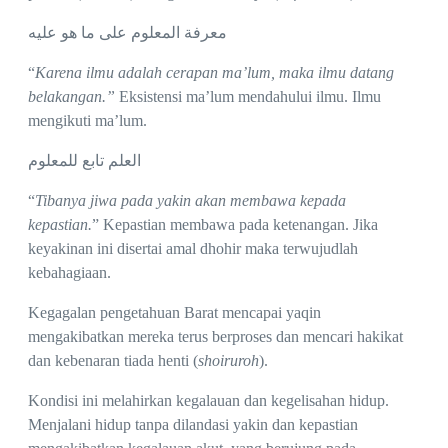
معرفة المعلوم على ما هو عليه
“
Karena ilmu adalah cerapan ma’lum, maka ilmu datang
belakangan.”
Eksistensi ma’lum mendahului ilmu. Ilmu
mengikuti ma’lum.
العلم تابع للمعلوم
“
Tibanya jiwa pada yakin akan membawa kepada
kepastian.
” Kepastian membawa pada ketenangan. Jika
keyakinan ini disertai amal dhohir maka terwujudlah
kebahagiaan.
Kegagalan pengetahuan Barat mencapai yaqin
mengakibatkan mereka terus berproses dan mencari hakikat
dan kebenaran tiada henti (
shoiruroh
).
Kondisi ini melahirkan kegalauan dan kegelisahan hidup.
Menjalani hidup tanpa dilandasi yakin dan kepastian