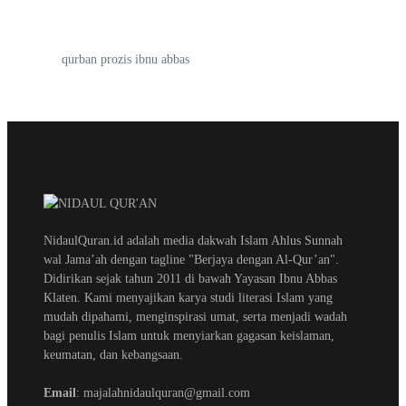
qurban prozis ibnu abbas
NidaulQuran.id adalah media dakwah Islam Ahlus Sunnah
wal Jama’ah dengan tagline "Berjaya dengan Al-Qur’an".
Didirikan sejak tahun 2011 di bawah Yayasan Ibnu Abbas
Klaten. Kami menyajikan karya studi literasi Islam yang
mudah dipahami, menginspirasi umat, serta menjadi wadah
bagi penulis Islam untuk menyiarkan gagasan keislaman,
keumatan, dan kebangsaan.
Email
: majalahnidaulquran@gmail.com