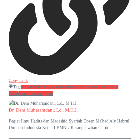
Copy Link
Tag:
al luma'
bahts
imam syairozi
kajian kitab
pemikiran
tradisi
islam
tsaqofah islamiyyah
Dr. Deni Muharamdani, Lc., M.H.I.
Pegiat Ilmu Hadits dan Maqashid Syariah Dosen Ma'had Aly Habrul
Ummah Indonesia Ketua LBMNU Karangpawitan Garut