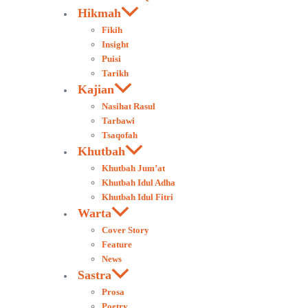
Hikmah
Fikih
Insight
Puisi
Tarikh
Kajian
Nasihat Rasul
Tarbawi
Tsaqofah
Khutbah
Khutbah Jum’at
Khutbah Idul Adha
Khutbah Idul Fitri
Warta
Cover Story
Feature
News
Sastra
Prosa
Poetry