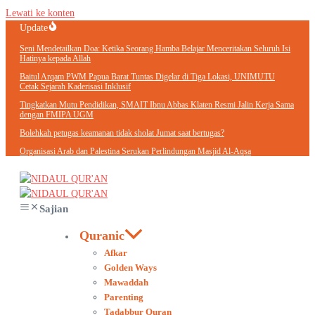
Lewati ke konten
Update
Seni Mendetailkan Doa: Ketika Seorang Hamba Belajar Menceritakan Seluruh Isi
Hatinya kepada Allah
Baitul Arqam PWM Papua Barat Tuntas Digelar di Tiga Lokasi, UNIMUTU
Cetak Sejarah Kaderisasi Inklusif
Tingkatkan Mutu Pendidikan, SMAIT Ibnu Abbas Klaten Resmi Jalin Kerja Sama
dengan FMIPA UGM
Bolehkah petugas keamanan tidak sholat Jumat saat bertugas?
Organisasi Arab dan Palestina Serukan Perlindungan Masjid Al-Aqsa
Sajian
Quranic
Afkar
Golden Ways
Mawaddah
Parenting
Tadabbur Quran