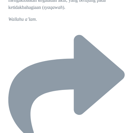
mengakibatkan kegalauan akut, yang berujung pada
ketidakbahagiaan (
syaqawah
).
Wallahu a’lam.